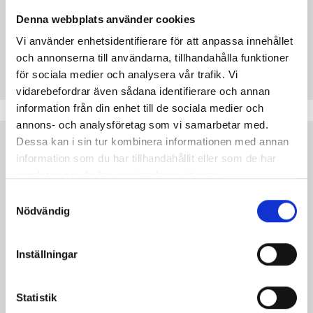
Denna webbplats använder cookies
Ansökan är stängd
Vi använder enhetsidentifierare för att anpassa innehållet
Kontakta skolan vid intresse
och annonserna till användarna, tillhandahålla funktioner
för sociala medier och analysera vår trafik. Vi
vidarebefordrar även sådana identifierare och annan
information från din enhet till de sociala medier och
annons- och analysföretag som vi samarbetar med.
Dessa kan i sin tur kombinera informationen med annan
Hud- och Spaterapeut - distans
information som du har tillhandahållit eller som de har
samlat in när du har använt deras tjänster.
Hudvårdshögskolan IBS
Samtyckesval
Till
hudterapeuten
/
SPA-terapeuten
kommer
Nödvändig
människor av olika anledningar, exempelvis
för att få hjälp med hudproblem eller för att få
Inställningar
skönhetsvård. Läs mer på
framtid.se
Statistik