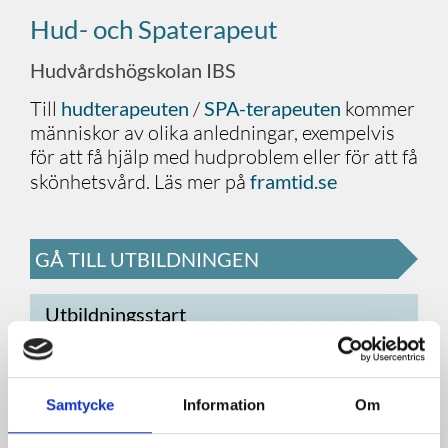
Hud- och Spaterapeut
Hudvårdshögskolan IBS
Till
hudterapeuten
/
SPA-terapeuten
kommer
människor av olika anledningar, exempelvis
för att få hjälp med hudproblem eller för att få
skönhetsvård. Läs mer på
framtid.se
GÅ TILL UTBILDNINGEN
Utbildningsstart
Höstterminen 2026
Utbildningsslut
Samtycke
Information
Om
Höstterminen 2027