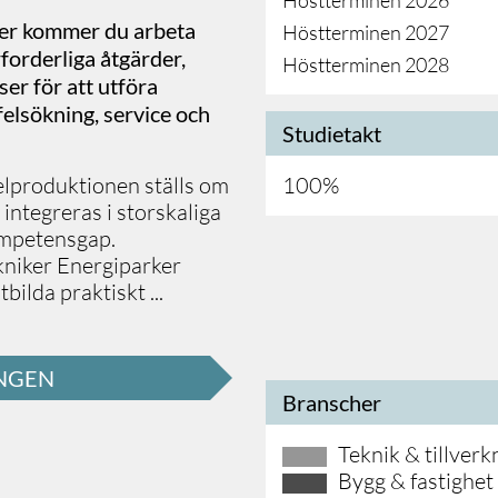
Höstterminen 2026
ker kommer du arbeta
Höstterminen 2027
forderliga åtgärder,
Höstterminen 2028
ser för att utföra
felsökning, service och
Studietakt
, elproduktionen ställs om
100%
 integreras i storskaliga
ompetensgap.
kniker Energiparker
bilda praktiskt
...
INGEN
Branscher
Teknik & tillverk
Bygg & fastighet