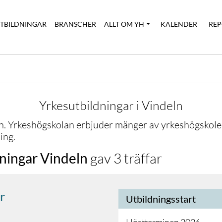
UTBILDNINGAR
BRANSCHER
ALLT OM YH
KALENDER
REP
Yrkesutbildningar i
Vindeln
n
. Yrkeshögskolan erbjuder mänger av yrkeshögskoleu
ing.
dningar
Vindeln
gav
3
träffar
r
Utbildningsstart