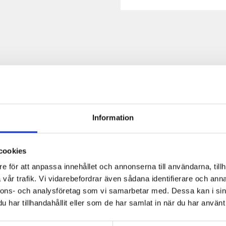
Information
ningsanläggningar
Utbildningsstart
Höstterminen 2026
cookies
ör
Höstterminen 2027
e för att anpassa innehållet och annonserna till användarna, tillh
nder 1 år, utbildningen
vår trafik. Vi vidarebefordrar även sådana identifierare och anna
ningar och
nnons- och analysföretag som vi samarbetar med. Dessa kan i sin
Studietakt
ial och uppgifter samt
har tillhandahållit eller som de har samlat in när du har använt 
a våra digitala
100%