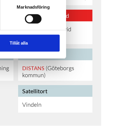
Marknadsföring
Ansökan är stängd
Kontakta skolan vid
intresse
Tillåt alla
Studieort
ning
(Göteborgs
DISTANS
kommun)
Satellitort
Vindeln