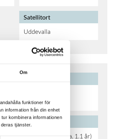
Satellitort
Uddevalla
Om
Utbildningsslut
Vårterminen 2027
Vårterminen 2028
andahålla funktioner för
n information från din enhet
 tur kombinera informationen
YH poäng
deras tjänster.
210 YH-poäng (ca. 1.1 år)