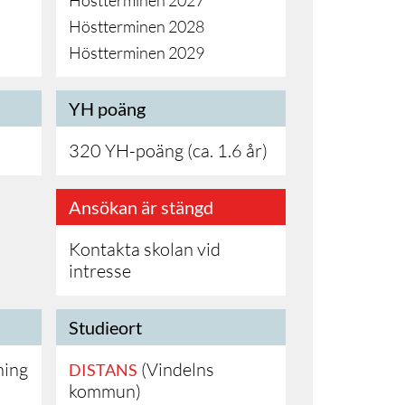
Höstterminen 2027
Höstterminen 2028
Höstterminen 2029
YH poäng
320 YH-poäng (ca. 1.6 år)
Ansökan är stängd
Kontakta skolan vid
intresse
Studieort
ning
(Vindelns
DISTANS
kommun)