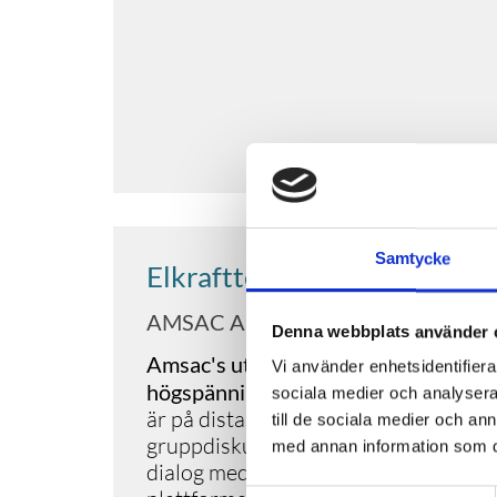
Samtycke
Elkrafttekniker för högspän
AMSAC AB
Denna webbplats använder 
Amsac's utbildning Elkrafttekniker f
Vi använder enhetsidentifierar
högspänningsanläggningar
bedrivs u
sociala medier och analysera 
är på distans med lärarledda föreläs
till de sociala medier och a
gruppdiskussioner via webben. Mater
med annan information som du 
dialog med dina klasskamrater sker vi