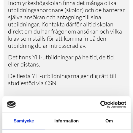
Inom yrkeshögskolan finns det många olika
utbildningsanordnare (skolor) och de hanterar
själva ansökan och antagning till sina
utbildningar. Kontakta därför alltid skolan
direkt om du har frågor om ansökan och vilka
krav som ställs för att komma in på den
utbildning du är intresserad av.
Det finns YH-utbildningar på heltid, deltid
eller distans.
De flesta YH-utbildningarna ger dig rätt till
studiestöd via CSN.
3. Vad ska din ansökan innehålla?
Detta kan variera mellan skolorna men ofta
skall du skicka in:
Samtycke
Information
Om
• Betyg