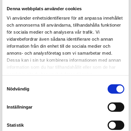
• Personligt brev
Denna webbplats använder cookies
• Arbetsintyg
Vi använder enhetsidentifierare för att anpassa innehållet
• Arbetsprover
och annonserna till användarna, tillhandahålla funktioner
Kunskaper i svenska
för sociala medier och analysera vår trafik. Vi
Om du har ett annat modersmål än svenska,
vidarebefordrar även sådana identifierare och annan
danska, färöiska, isländska eller norska måste
information från din enhet till de sociala medier och
du ha de kunskaper i svenska som behövs för
annons- och analysföretag som vi samarbetar med.
att du ska kunna klara av utbildningen. Det är
Dessa kan i sin tur kombinera informationen med annan
skolan som avgör och prövar om du har de
information som du har tillhandahållit eller som de har
kunskaper som krävs.
samlat in när du har använt deras tjänster.
Samtyckesval
Nödvändig
4. Urval och antagning
Om det finns fler behöriga sökande än det
Inställningar
finns platser på en utbildning görs ett urval.
Hur det går till skiljer sig från utbildning till
utbildning.
Statistik