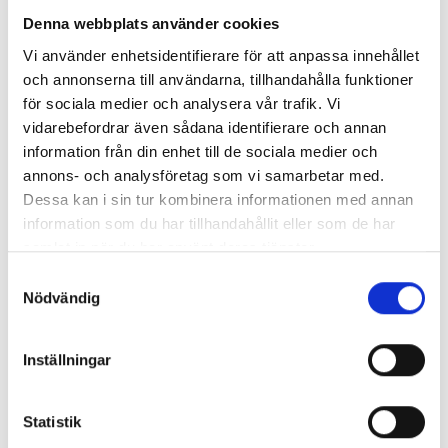
Denna webbplats använder cookies
Ansökan öppnar
Vi använder enhetsidentifierare för att anpassa innehållet
Öppen för ansökan
och annonserna till användarna, tillhandahålla funktioner
för sociala medier och analysera vår trafik. Vi
Ansökan stänger
vidarebefordrar även sådana identifierare och annan
information från din enhet till de sociala medier och
2026-08-23
annons- och analysföretag som vi samarbetar med.
Dessa kan i sin tur kombinera informationen med annan
KORT YH-KURS
information som du har tillhandahållit eller som de har
samlat in när du har använt deras tjänster.
Samtyckesval
Nödvändig
Business Development
Inställningar
Hyper Island
Statistik
För en
affärsutvecklare
är den främsta