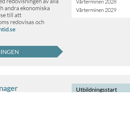
d redovisningen av alla
Vårterminen 2028
och andra ekonomiska
Vårterminen 2029
e till att
moms redovisas och
mtid.se
NINGEN
anager
Utbildningsstart
ation
tt
?
av
KAM
alla
)
et
ursen
ka
med
Påbörjad (
Höstterminen 
a
l
rbeta
å
Account Manager (KAM)
Höstterminen 2027
l
ö
n
 och arbetar aktivt med
Höstterminen 2028
ationens position på