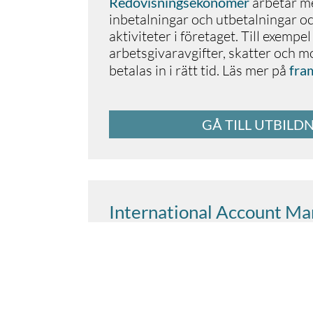
Redovisningsekonomer
arbetar me
inbetalningar och utbetalningar 
aktiviteter i företaget. Till exempel s
arbetsgivaravgifter, skatter och 
betalas in i rätt tid. Läs mer på
fra
GÅ TILL UTBILD
International Account M
Arbetar
Arbetar
Arbetar
du
du
du
idag
idag
idag
inom
inom
som
redovisningskonsult
l
l
ö
ö
neadministration
n
,
HR
eller
ekonomiadministr
,
och
HR
eller
vill
ta
e
L
Redovisningsekonomer
Som
L
ö
ö
nespecialisten
nespecialisten
Account
Manager
har
har
numera
numera
eller
arbetar
Key
oftast
oftast
med
Account
den
den
redovisningen
konsultativa
konsultativa
Manager
(
Iterum
personaladministration
Den
st
ö
rre
h
ä
ansvar
r
kursen
i
kunddialog
riktar
sig
och
till
och
vill
dig
aff
f
som
ö
ä
rst
rsst
å
vill
hur
ö
d
utveckla
?
l
Den
ö
nearbet
h
ä
din
r
k
yrkesrollen
inbetalningar
ansvarar
yrkesrollen
du
.
.
De
De
f
ö
och
r
beh
beh
f
ö
retagets
utbetalningar
ö
ö
ver
ver
ha
ha
kunder
breda
breda
och
kunskaper
kunskaper
och
andra
arbetar
ekonomis
inom
inom
aktivt
p
kunskap
riktar
å
verkar
sig
om
till
redovisningen
dig
pensioner
som
vill
och
?
bredda
Den
f
ö
rs
h
ä
ä
din
r
kringar
kursen
kompetens
i
riktar
det
svensk
och
sig
til
a
yrkesomr
aktiviteter
att
yrkesomr
st
ä
rka
å
å
f
den
den
ö
i
f
retagets
ö
retaget
som
som
ekonomi
ekonomi
eller
.
Till
exempel
organisationens
och
och
personal
personal
se
till
att
.
.
L
position
L
ä
ä
s
s
p
Som
Account Manager eller Key 
yrkesverksamma
systemet
mer
r
å
dgivande
.
i
din
som
yrkesroll
vill
st
ä
rka
.
sin
kompetens
i
hur
arbetsgivaravgifter
marknaden
.
M
å
let
ä
,
r
skatter
att
g
ö
ra
och
verksamheten
moms
redovisas
s
å
och
p
p
å
å
www
www
.
.
framtid
framtid
.
.
se
se
ansvarar du för företagets kunder
fungerar
som
en
integrerad
del
av
redovisnings
-
och
konkurrenskraftig
och
l
ö
nsam
som
m
ö
jligt
genom
betalas
in
i
r
ä
tt
tid
.
L
ä
s
mer
p
å
framtid
.
se
att stärka företagets eller organis