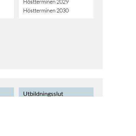
Höstterminen 2029
Höstterminen 2030
Utbildningsslut
2026
)
Vårterminen 2028
Vårterminen 2029
Vårterminen 2030