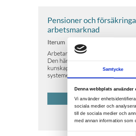
Pensioner och försäkringa
arbetsmarknad
Iterum
Arbetar du idag inom lön, HR elle
Den här kursen riktar sig till dig s
kunskap om pensioner och försäkr
Samtycke
systemet.
Denna webbplats använder 
GÅ TILL UTBILD
Vi använder enhetsidentifierar
sociala medier och analysera 
till de sociala medier och a
med annan information som du 
Samtyckesval