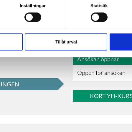
Inställningar
Statistik
gskonsulter
Utbildningsstart
Höstterminen 2026
nsult och vill ta ett
Vårterminen 2027
Tillåt urval
färsstöd? Den här kursen
 din kompetens och arbeta
Ansökan öppnar
Öppen för ansökan
NINGEN
KORT YH-KUR