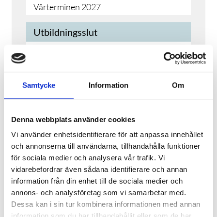
Vårterminen 2027
Utbildningsslut
2026-12-11
Vårterminen 2027
Samtycke
Information
Om
Ansökan öppnar
Öppen för ansökan
Denna webbplats använder cookies
Ansökan stänger
Vi använder enhetsidentifierare för att anpassa innehållet
och annonserna till användarna, tillhandahålla funktioner
2026-08-24
för sociala medier och analysera vår trafik. Vi
vidarebefordrar även sådana identifierare och annan
KORT YH-KURS
information från din enhet till de sociala medier och
annons- och analysföretag som vi samarbetar med.
Dessa kan i sin tur kombinera informationen med annan
information som du har tillhandahållit eller som de har