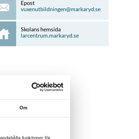
Epost
vuxenutbildningen@markaryd.se
Skolans hemsida
larcentrum.markaryd.se
Om
andahålla funktioner för