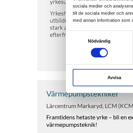
yrkesutbildning på Lärcentrum 
sociala medier och analysera 
Yrkeshögskoleutbildning (YH-utbi
till de sociala medier och a
utbildningsform som kombinerar 
med annan information som du 
stark arbetslivsanknytning. Utb
efterfrågan på kompetens. Markar
Samtyckesval
Nödvändig
Avvisa
Värmepumpstekniker
Lärcentrum Markaryd, LCM (KCM
Framtidens hetaste yrke – bli en e
värmepumpsteknik!