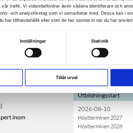
i Markaryd kommun.
vår trafik. Vi vidarebefordrar även sådana identifierare och anna
ldning) är en eftergymnasial
nnons- och analysföretag som vi samarbetar med. Dessa kan i sin
teoretiska och praktiska studier med en
har tillhandahållit eller som de har samlat in när du har använt 
ildningar erbjuds inom branscher med stor
yd inriktar sig på kyla och värme.
Inställningar
Statistik
Tillåt urval
Utbildningsstart
)
2026-08-10
xpert inom
Höstterminen 2027
Höstterminen 2028