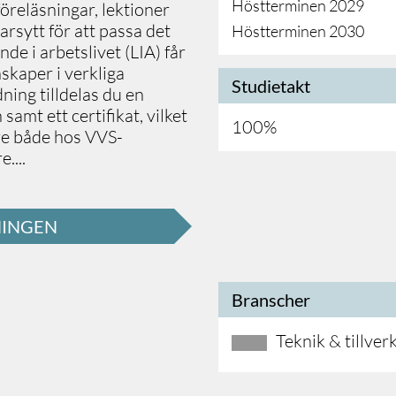
Höstterminen 2029
föreläsningar, lektioner
arsytt för att passa det
Höstterminen 2030
e i arbetslivet (LIA) får
skaper i verkliga
Studietakt
dning tilldelas du en
amt ett certifikat, vilket
100%
are både hos VVS-
re
.
...
NINGEN
Branscher
Teknik & tillver