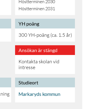
Höstterminen 2030
Höstterminen 2031
YH poäng
300 YH-poäng (ca. 1.5 år)
Ansökan är stängd
Kontakta skolan vid
intresse
Studieort
kning
Markaryds kommun