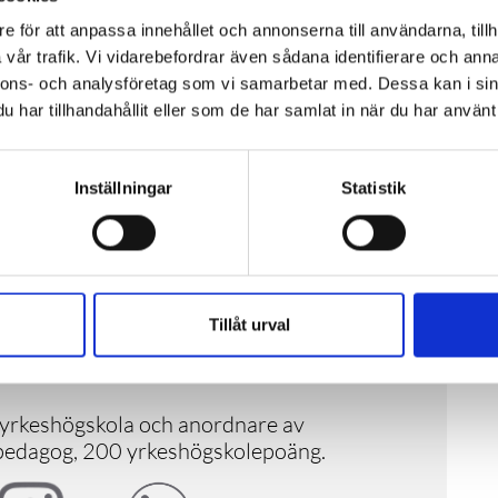
e för att anpassa innehållet och annonserna till användarna, tillh
vår trafik. Vi vidarebefordrar även sådana identifierare och anna
nnons- och analysföretag som vi samarbetar med. Dessa kan i sin
har tillhandahållit eller som de har samlat in när du har använt 
Inställningar
Statistik
tbildningsföretag. Vi arbetar med
itteratur inom omsorgsverksamhet, men
rbete, hälsa och skola.
ssyn på människan, där en yrkesmässig
 med personlig utveckling och som ger en
Tillåt urval
för dig, verksamheten och samhället i
yrkeshögskola och anordnare av
pedagog, 200 yrkeshögskolepoäng.