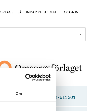
ORTAGE
SÅ FUNKAR YHGUIDEN
LOGGA IN
Ring utbildaren
Om
0738 - 611 300, 0738 - 611 301