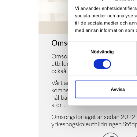
Vi använder enhetsidentifierar
sociala medier och analysera 
till de sociala medier och a
med annan information som du 
Omsorgsförlaget
Samtyckesval
Nödvändig
Omsorgsförlaget är ett socialt u
utbildning, föreläsningar och l
också inriktningar inom socialt a
Vårt arbete utgår från en helhet
kompetensutveckling kombineras
Avvisa
hållbar, långtidsverkande effekt 
stort.
Omsorgsförlaget är sedan 2022 
yrkeshögskoleutbildningen Stöd