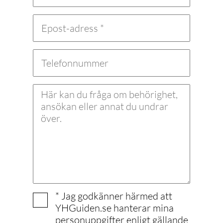
motsvarande
Kontakt
Maria Rosbladh
0431-77654
* Jag godkänner härmed att
YHGuiden.se hanterar mina
personuppgifter enligt gällande