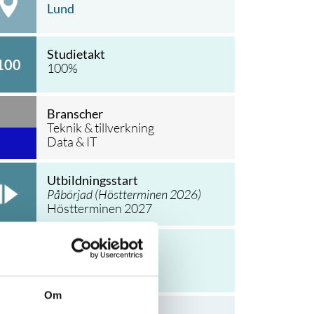
Lund
Studietakt
100
100
%
Branscher
Teknik & tillverkning
Data & IT
Utbildningsstart
Påbörjad (
Höstterminen 2026
)
Höstterminen 2027
Utbildningsslut
Vårterminen 2028
Vårterminen 2029
Om
Ring utbildaren