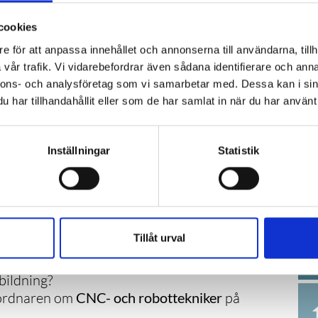
 in och styr maskinerna. Yrket passar dig
cookies
ch som vill ha en karriär inom den svenska
e för att anpassa innehållet och annonserna till användarna, tillh
vår trafik. Vi vidarebefordrar även sådana identifierare och anna
nnons- och analysföretag som vi samarbetar med. Dessa kan i sin
har tillhandahållit eller som de har samlat in när du har använt 
ARENS HEMSIDA
Inställningar
Statistik
Tillåt urval
ola
bildning?
nordnaren om
CNC- och robottekniker
på