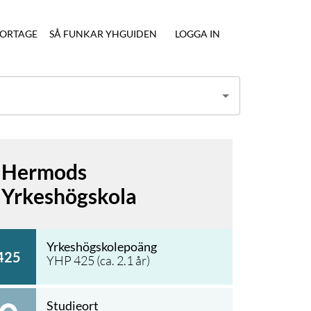
ORTAGE
SÅ FUNKAR YHGUIDEN
LOGGA IN
Hermods
Yrkeshögskola
Yrkeshögskolepoäng
425
YHP
425
(ca.
2.1
år)
Studieort