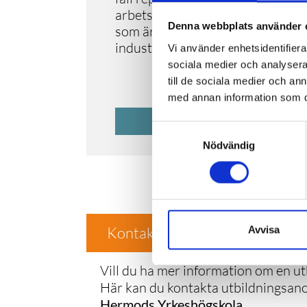
arbetsverktyg. Via den ställer du
Denna webbplats använder 
som är noggrann, tekniskt lagd o
industrin.
Vi använder enhetsidentifierar
sociala medier och analysera 
till de sociala medier och a
med annan information som du 
UTBILD
Samtyckesval
Nödvändig
Avvisa
Kontakta Hermods Yrkeshögsk
Vill du ha mer information om en ut
Här kan du kontakta utbildningsa
Hermods Yrkeshögskola