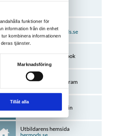
08-410 251 00
andahålla funktioner för
Mejla utbildaren
n information från din enhet
kundtjanst@hermods.se
 tur kombinera informationen
deras tjänster.
Utbildaren på facebook
Marknadsföring
Utbildaren på instagram
Tillåt alla
Utbildaren på linkedin
Utbildarens hemsida
hermods.se