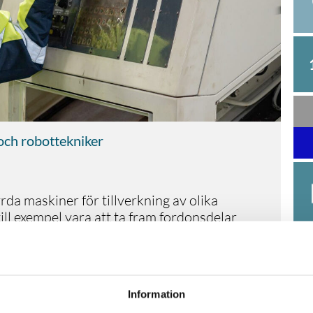
ch robottekniker
rda maskiner för tillverkning av olika
till exempel vara att ta fram fordonsdelar
om att svarva, fräsa eller borra. Det är ett
tälls in på millimetern tack vara
ing.
 ansvar att ställa in, hantera och i vissa
Information
din arbetsplats men datorn ditt främsta