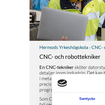
Hermods Yrkeshögskola
›
CNC- o
CNC- och robottekniker
En CNC-tekniker
sköter datorsty
detaljer inom industrin. Det kan 
i metall eller hårdvara i plast gen
precisionsarbete där maskinerna s
programmering och 3D-modeler
Som CNC-tekniker är maskinen ditt
Samtycke
fall reparera. Industrigolvet är 