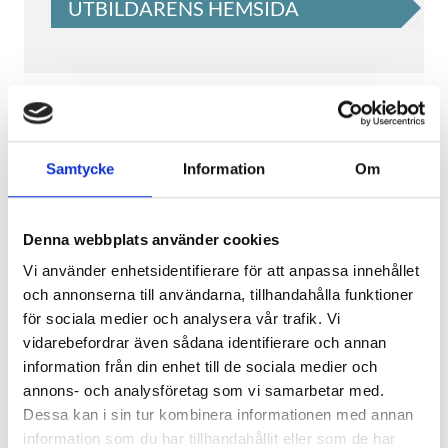
UTBILDARENS HEMSIDA
dokumentera korrekt, bidra till en mer
rättssäker vård och stötta kollegor i
förändringsarbetet mot god och nära
vård.
Hermods Yrkeshögskola
Kursen möter aktuella krav från både
arbetslivet och lagstiftningen – och ger
Samtycke
Information
Om
dig en viktig roll i att utveckla framtidens
Yrkeshögskolepoäng
äldreomsorg!
30
YHP
30
(ca.
0.3
år)
Denna webbplats använder cookies
Vad kostar kursen?
Studieort
YH-kursen är avgiftsfri och berättigar till
Vi använder enhetsidentifierare för att anpassa innehållet
Distans
studiestöd från CSN.
Läs mer om CSN
och annonserna till användarna, tillhandahålla funktioner
här!
Studietakt
för sociala medier och analysera vår trafik. Vi
50
50
%
vidarebefordrar även sådana identifierare och annan
Behörighet
information från din enhet till de sociala medier och
För att bli antagen till kursen krävs
Branscher
annons- och analysföretag som vi samarbetar med.
Ekonomi, admin, sälj
grundläggande behörighet för
Dessa kan i sin tur kombinera informationen med annan
yrkeshögskolestudier samt särskilda
Utbildningsstart
information som du har tillhandahållit eller som de har