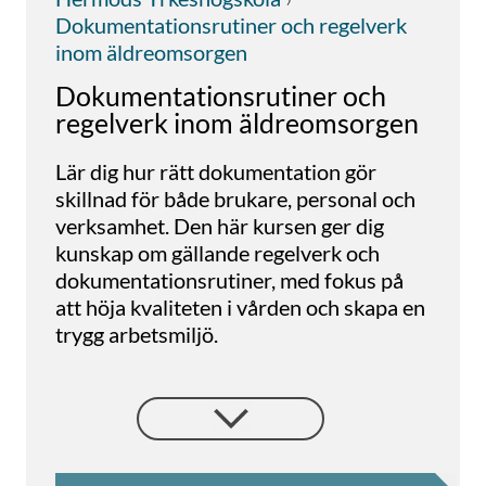
Dokumentationsrutiner och regelverk
inom äldreomsorgen
Dokumentationsrutiner och
regelverk inom äldreomsorgen
Lär dig hur rätt dokumentation gör
skillnad för både brukare, personal och
verksamhet. Den här kursen ger dig
kunskap om gällande regelverk och
dokumentationsrutiner, med fokus på
att höja kvaliteten i vården och skapa en
trygg arbetsmiljö.
Varför välja kursen?
Trots att dokumentationskrav är tydliga
visar granskningar att stora brister finns
inom äldreomsorgen. Med den här
kursen får du kompetens att