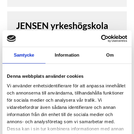
och därför finns det även ett stort behov
av utvecklare som kan utveckla och
vidareutveckla inbyggda system för IoT-
JENSEN yrkeshögskola
produkter.
I denna utbildning lär du dig språken
C/C++ och Python, hur du
Yrkeshögskolepoäng
400
programmerar och testar inbyggda
YHP
400
(ca.
2.0
år)
Samtycke
Information
Om
system samt IoT-arkitektur och
Studieort
datakommunikation. Du lär dig även
Distans
(Malmö)
hårdvara, i form av exempelvis
Denna webbplats använder cookies
elektronik, sensorer, kretsar och
Studietakt
100
mikrokontroller, samt olika verktyg inom
Vi använder enhetsidentifierare för att anpassa innehållet
100
%
området.
och annonserna till användarna, tillhandahålla funktioner
Branscher
för sociala medier och analysera vår trafik. Vi
Data & IT
Under utbildningen får du även
vidarebefordrar även sådana identifierare och annan
arbetslivserfarenhet genom LIA-
information från din enhet till de sociala medier och
Utbildningsstart
perioder,
med möjlighet att få praktisk
annons- och analysföretag som vi samarbetar med.
Påbörjad (
Höstterminen 2026
)
erfarenhet och du har chansen att skapa
Dessa kan i sin tur kombinera informationen med annan