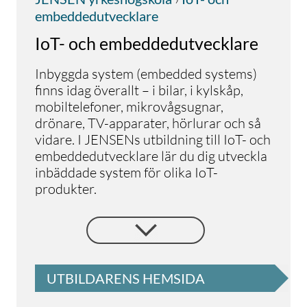
embeddedutvecklare
IoT- och embeddedutvecklare
Inbyggda system (embedded systems)
finns idag överallt – i bilar, i kylskåp,
mobiltelefoner, mikrovågsugnar,
drönare, TV-apparater, hörlurar och så
vidare. I JENSENs utbildning till IoT- och
embeddedutvecklare lär du dig utveckla
inbäddade system för olika IoT-
produkter.
Internet of Things (IoT), kallas på
svenska Sakernas Internet. Det handlar
om ett stort antal enheter världen över
som är uppkopplade till internet för att
UTBILDARENS HEMSIDA
samla in och dela data. Det finns en stor
efterfrågan av IoT-produkter i världen