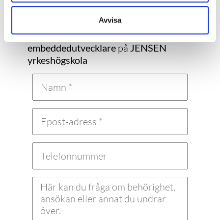
utbildning?
Avvisa
Här kan du kontakta
utbildningsanordnaren om
IoT- och
embeddedutvecklare
på
JENSEN
yrkeshögskola