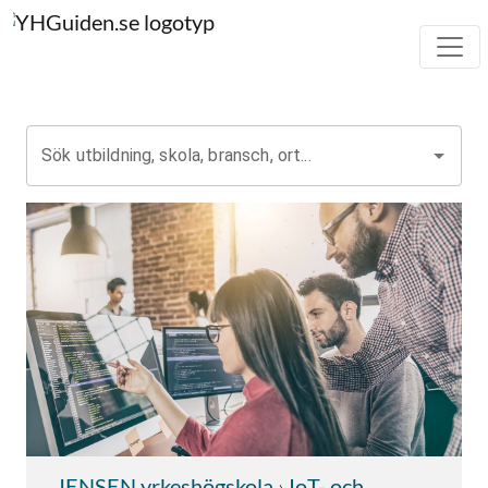
Sök utbildning, skola, bransch, ort...
JENSEN yrkeshögskola
›
IoT- och