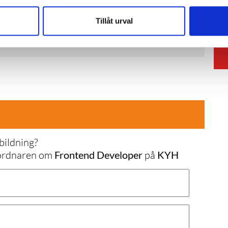
Tillåt urval
ARENS HEMSIDA
bildning?
nordnaren om
Frontend Developer
på
KYH