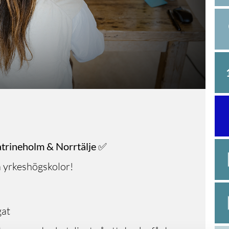
Katrineholm & Norrtälje ✅
a yrkeshögskolor!
gat