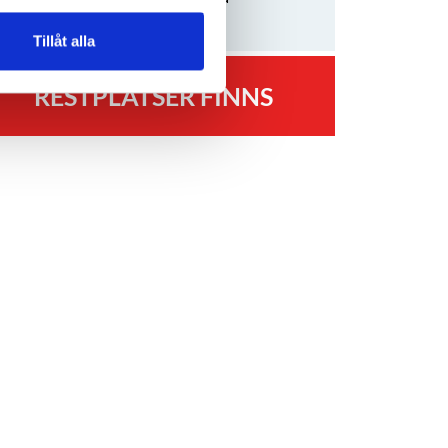
kyh.se
Tillåt alla
RESTPLATSER FINNS