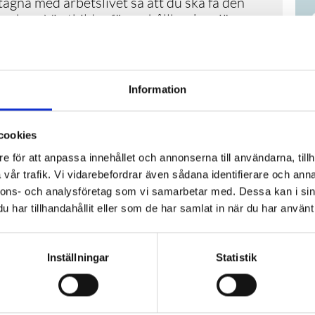
tagna med arbetslivet så att du ska få den
chen. Vi utbildar för en hållbar karriär
per
r, utvecklar och implementerar du
Information
r och applikationer. Arbetsuppgifterna
ysera och värdera hur backend samverkar
cookies
 mot kund till att utvärdera CMS-verktyg.
t som tidigare kallades webbutvecklare.
e för att anpassa innehållet och annonserna till användarna, tillh
vår trafik. Vi vidarebefordrar även sådana identifierare och anna
nnons- och analysföretag som vi samarbetar med. Dessa kan i sin
har tillhandahållit eller som de har samlat in när du har använt 
mnasieexamen eller motsvarande)
Inställningar
Statistik
g 1
r
Svenska som andraspråk 2
 du kan bli behörig till KYH!