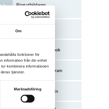
Ring utbildaren
076-885 21 12
Mejla utbildaren
johan.agren@kyh.se
Om
Utbildaren på facebook
andahålla funktioner för
n information från din enhet
 tur kombinera informationen
Utbildaren på instagram
deras tjänster.
Marknadsföring
Utbildaren på linkedin
Utbildarens hemsida