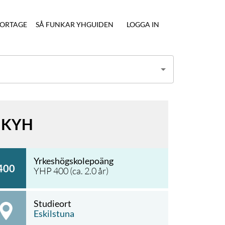
ORTAGE
SÅ FUNKAR YHGUIDEN
LOGGA IN
KYH
Yrkeshögskolepoäng
400
YHP
400
(ca.
2.0
år)
Studieort
Eskilstuna