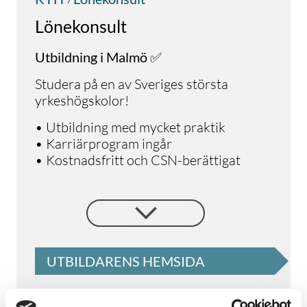
Lönekonsult
Utbildning i Malmö ✅
Studera på en av Sveriges största
yrkeshögskolor!
• Utbildning med mycket praktik
• Karriärprogram ingår
• Kostnadsfritt och CSN-berättigat
Alla utbildningar på KYH är framtagna
med arbetslivet så att du ska få den
kompetens som efterfrågas i branschen.
Vi utbildar för en hållbar karriär och
framtid.
UTBILDARENS HEMSIDA
Om rollen som lönekonsult
Som lönekonsult arbetar du med