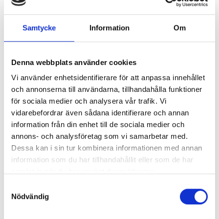
löneadministration genom hela
löneprocessen. Du hanterar,
KYH
Samtycke
Information
Om
implementerar och förvaltar digitala
verktyg, löneprogram och lönesystem.
Du har koll på bestämmelser för
Yrkeshögskolepoäng
Denna webbplats använder cookies
415
pension, försäkringar, förmåner och
YHP
415
(ca.
2.1
år)
Vi använder enhetsidentifierare för att anpassa innehållet
resereglemente inom löneprocessen.
och annonserna till användarna, tillhandahålla funktioner
Studieort
Malmö
Behörighetskrav
för sociala medier och analysera vår trafik. Vi
vidarebefordrar även sådana identifierare och annan
• Grundläggande behörighet
Studietakt
100
information från din enhet till de sociala medier och
100
%
(gymnasieexamen eller motsvarande)
annons- och analysföretag som vi samarbetar med.
• Godkänt betyg i Engelska 6
Dessa kan i sin tur kombinera informationen med annan
Branscher
• Godkänt betyg i Företagsekonomi 2
Ekonomi, admin, sälj
information som du har tillhandahållit eller som de har
• Godkänt betyg i Matematik 2b
samlat in när du har använt deras tjänster.
• Godkänt betyg i Svenska 2 eller
Utbildningsstart
Samtyckesval
Påbörjad (
Höstterminen 2026
)
Svenska som andraspråk 2
Nödvändig
Utbildningsslut
Saknar du behörighet?
Läs om hur du
Vårterminen 2028