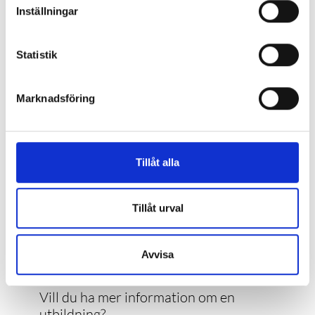
kan bli behörig till KYH!
Inställningar
Utbildaren på facebook
Statistik
Utbildaren på instagram
Marknadsföring
Utbildaren på linkedin
Tillåt alla
Tillåt urval
Avvisa
Kontakta KYH
Vill du ha mer information om en
utbildning?