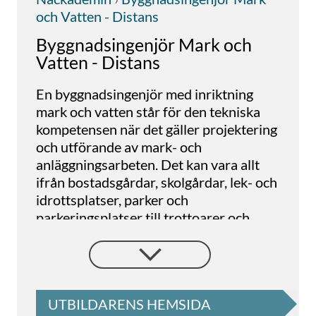
och Vatten - Distans
Byggnadsingenjör Mark och
Vatten - Distans
En byggnadsingenjör med inriktning
mark och vatten står för den tekniska
kompetensen när det gäller projektering
och utförande av mark- och
anläggningsarbeten. Det kan vara allt
ifrån bostadsgårdar, skolgårdar, lek- och
idrottsplatser, parker och
parkeringsplatser till trottoarer och
cykelbanor.
För att trivas i rollen måste man gilla att
jobba med olika slags projekt, vara mål-
och resultatinriktad, och tycka om
UTBILDARENS HEMSIDA
utmaningar. Och du bör förstås vara