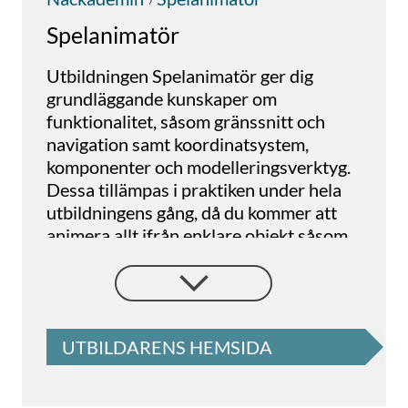
Spelanimatör
Utbildningen Spelanimatör ger dig
grundläggande kunskaper om
funktionalitet, såsom gränssnitt och
navigation samt koordinatsystem,
komponenter och modelleringsverktyg.
Dessa tillämpas i praktiken under hela
utbildningens gång, då du kommer att
animera allt ifrån enklare objekt såsom
bollar, till avancerade karaktärer såsom
fyrbenta varelser.
Du som väljer att studera till
Spelanimatör behöver ha god kunskap i
UTBILDARENS HEMSIDA
det engelska språket för att kunna
tillgodogöra sig den programvara som
tillämpas under utbildningen samt för