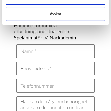
Kontakta Nackademin
Vill du ha mer information om en
Avvisa
utbildning?
Här kan du kontakta
utbildningsanordnaren om
Spelanimatör
på
Nackademin