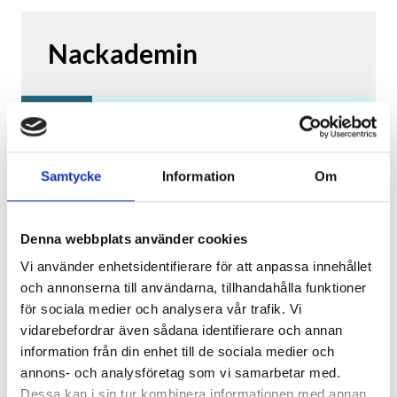
att kunna kommunicera med
medarbetare.
Nackademin
En fjärdedel
av din utbildning är förlagd
på en verklig arbetsplats. Där får du,
Yrkeshögskolepoäng
under erfaren handledning, omsätta
500
YHP
500
(ca.
2.5
år)
teori i praktisk arbetslivserfarenhet och
utveckla, fördjupa och befästa dina
Studieort
Samtycke
Information
Om
lärdomar till kunskap. Dessutom får du
Solna
chansen att lära dig mer om vilka
Studietakt
utmaningar som finns i yrkesrollen,
100
100
%
Denna webbplats använder cookies
skaffa värdefulla kontakter och lära
känna branschen på ett djupare plan.
Vi använder enhetsidentifierare för att anpassa innehållet
Branscher
Kultur, media, design
och annonserna till användarna, tillhandahålla funktioner
Efter avslutad utbildning kan du bland
Data & IT
för sociala medier och analysera vår trafik. Vi
annat arbeta inom:
vidarebefordrar även sådana identifierare och annan
Utbildningsstart
information från din enhet till de sociala medier och
Spelanimatör
Höstterminen 2026
annons- och analysföretag som vi samarbetar med.
3D-animatör
Utbildningsslut
Dessa kan i sin tur kombinera informationen med annan