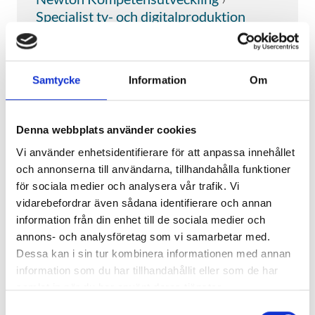
Specialist tv- och digitalproduktion
Specialist tv- och
digitalproduktion
Samtycke
Information
Om
Nu kan vi äntligen välkomna dig till vår
spännande YH-utbildning som
förbereder dig för yrkesrollen som
Denna webbplats använder cookies
Specialist inom tv- och
Vi använder enhetsidentifierare för att anpassa innehållet
digitalproduktion!
och annonserna till användarna, tillhandahålla funktioner
för sociala medier och analysera vår trafik. Vi
Utbildningen, som är på heltid, och finns
vidarebefordrar även sådana identifierare och annan
i Stockholm och ger dig en bred
information från din enhet till de sociala medier och
kompetens och expertis inom foto, ljud
annons- och analysföretag som vi samarbetar med.
och redigering, vilket är avgörande för
Dessa kan i sin tur kombinera informationen med annan
att arbeta bakom kameran i den
information som du har tillhandahållit eller som de har
dynamiska tv- och
samlat in när du har använt deras tjänster.
digitalproduktionsbranschen.
UTBILDARENS HEMSIDA
Samtyckesval