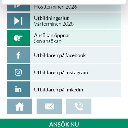
Utbildningsstart
personal med videokompetens.
Höstterminen 2026
Digitaliseringen, övergången till
Utbildningsslut
streaming och webbplattformar samt
Vårterminen 2028
den ökade mängden innehåll har skapat
en brist på kvalificerade yrkespersoner
Ansökan öppnar
inom området.
Sen ansökan
Utbildaren på facebook
Utbildaren på instagram
Utbildaren på linkedin
ANSÖK NU