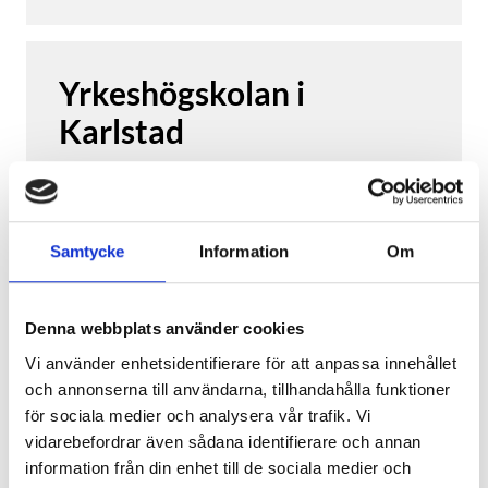
industrirörtekniker eller rörsvetsare.
Lärande i arbete
Under din utbildning kommer du att
Yrkeshögskolan i
praktisera på ett eller flera företag inom
branschen i 20 veckor under det som
Karlstad
kallas för Lärande i arbete (LIA). Detta
ger dig värdefulla kunskaper,
erfarenheter och kontakter inför ditt
Yrkeshögskolepoäng
400
YHP
400
(ca.
2.0
år)
framtida yrkesliv.
Samtycke
Information
Om
Studieort
Du ska vara öppen för att resa under
Karlstad
LIA-perioderna då många företag inom
branschen även finns utanför Karlstads
Denna webbplats använder cookies
Studietakt
100
kommun.
100
%
Vi använder enhetsidentifierare för att anpassa innehållet
Utbildningen sker i nära samarbete med
och annonserna till användarna, tillhandahålla funktioner
Branscher
näringslivet och har en ledningsgrupp
för sociala medier och analysera vår trafik. Vi
Teknik & tillverkning
med representanter från olika företag
vidarebefordrar även sådana identifierare och annan
Utbildningsstart
runt om i branschen.
information från din enhet till de sociala medier och
Påbörjad (
Höstterminen 2026
)