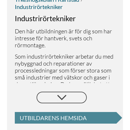
Industrirörtekniker
Industrirörtekniker
Den här utbildningen är för dig som har
intresse för hantverk, svets och
rörmontage.
Som industrirörtekniker arbetar du med
nybyggnad och reparationer av
processledningar som förser stora som
små industrier med vätskor och gaser i
deras tillverkning. Du har möjlighet att
få ett flexibelt arbete där ingen dag är
den andra lik och det finns möjlighet till
arbete på resande fot.
Efter utbildningen kan du arbeta som
UTBILDARENS HEMSIDA
bland annat industrirörmontör,