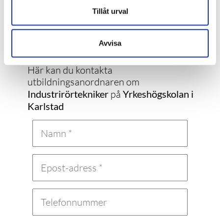
Tillåt urval
Kontakta Yrkeshögskolan i Karlstad
Avvisa
Vill du ha mer information om en
utbildning?
Här kan du kontakta
utbildningsanordnaren om
Industrirörtekniker
på
Yrkeshögskolan i
Karlstad