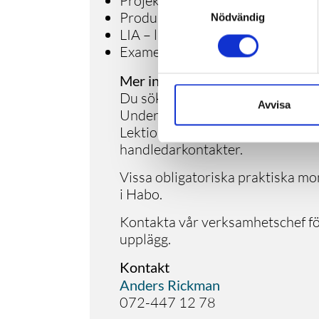
Projektekonomi och entreprenad
Samtyckesval
Produktkunskap kring utrustnin
Nödvändig
LIA – lärande i arbete (20 veckor
Examensarbete
Mer information om studieorter
Du söker till denna distansutbildn
Avvisa
Undervisningen som sker digitalt
Lektionerna kraftsamlas till två 
handledarkontakter.
Vissa obligatoriska praktiska mo
i Habo.
Kontakta vår verksamhetschef fö
upplägg.
Kontakt
Anders Rickman
072-447 12 78