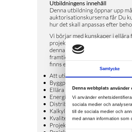
Utbildningens innehåll
Denna utbildning öppnar upp må
auktorisationskurserna får Du k
hur det skall anpassas efter beh
Vi börjar med kunskaper i ellära 
projektledning, regler och stand
denna nya utbildning har vi valt a
framtidens utmaningar samt kon
finns ett stort behov av i bransch
Samtycke
Att utifrån behovsanalys rita up
Byggprocessen och branschens s
Denna webbplats använder 
Ellära för anslutningsingenjörer
Energiproduktion och dess miljö
Vi använder enhetsidentifierar
Distributionsnätkunskap samt 
sociala medier och analysera 
Kalkylera bygg och internkostna
till de sociala medier och a
Kvalitet, miljö och säkerhet vid p
med annan information som du 
Projektera elnät med CAD