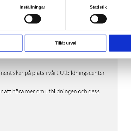
juridik
g och komponenter
Inställningar
Statistik
)
 och studieupplägg
ing i Habo via länken till höger.
Tillåt urval
 spelas in och kan återses vid behov.
dagar i veckan och övrig tid sker grupp och
ment sker på plats i vårt Utbildningscenter
r att höra mer om utbildningen och dess