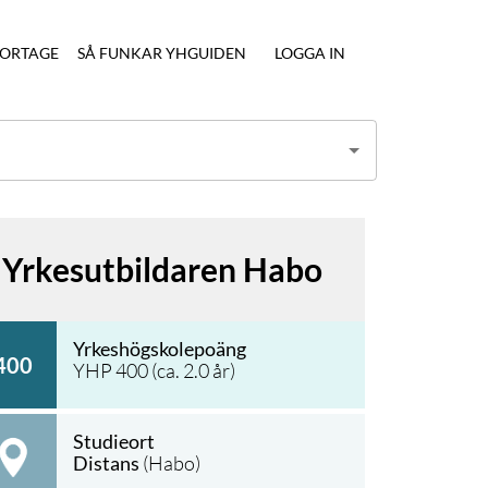
ORTAGE
SÅ FUNKAR YHGUIDEN
LOGGA IN
Yrkesutbildaren Habo
Yrkeshögskolepoäng
400
YHP
400
(ca.
2.0
år)
Studieort
Distans
(Habo)