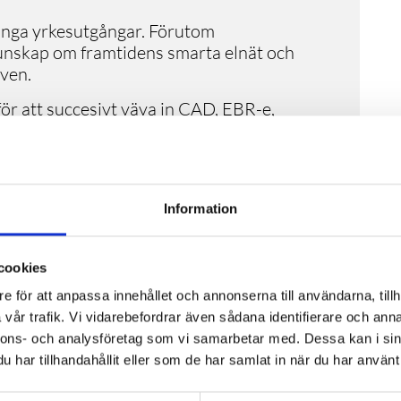
nga yrkesutgångar. Förutom
unskap om framtidens smarta elnät och
oven.
för att succesivt väva in CAD, EBR-e,
ards, byggstandards samt högspänning. I
tt lägga ett ökat fokus på smarta elnät,
struktion/dimensionering, något som det
en.
Information
p och dimensionera nya elnät
tandarder och regler
cookies
avtryck
e för att anpassa innehållet och annonserna till användarna, tillh
EBR-e
vår trafik. Vi vidarebefordrar även sådana identifierare och anna
der
nnons- och analysföretag som vi samarbetar med. Dessa kan i sin
rojektering
har tillhandahållit eller som de har samlat in när du har använt 