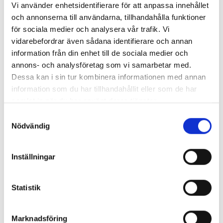
Studieort
Vi använder enhetsidentifierare för att anpassa innehållet
och annonserna till användarna, tillhandahålla funktioner
(Göteborgs kommun)
DISTANS
för sociala medier och analysera vår trafik. Vi
vidarebefordrar även sådana identifierare och annan
GÅ TILL UTBILDNINGEN
information från din enhet till de sociala medier och
annons- och analysföretag som vi samarbetar med.
Dessa kan i sin tur kombinera informationen med annan
information som du har tillhandahållit eller som de har
samlat in när du har använt deras tjänster.
Samtyckesval
Cybersäkerhetsspecialist OT
Nödvändig
Kunskapsgruppen YH
Inställningar
Vill du vara med och säkra de system
som samhället är mest beroende av?
Statistik
Som cybersäkerhetsspecialist inom OT
(Operational Technology) arbetar du
med att skydda tekniska styrsystem för
Marknadsföring