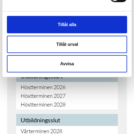
exempelvis elförsörjning, vatten,
transporter och industriell produktion
– miljöer där cyberangrepp kan få
allvarliga och omfattande följder.
Tillåt alla
Utbildningen ger dig en gedigen
...
Tillåt urval
GÅ TILL UTBILDNINGEN
Avvisa
Utbildningsstart
Höstterminen 2026
Höstterminen 2027
Höstterminen 2028
Utbildningsslut
Vårterminen 2028