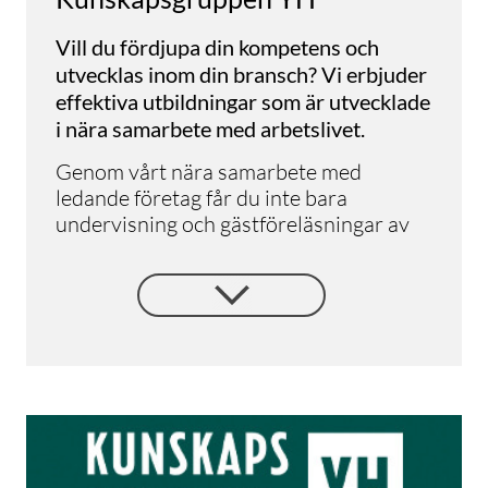
Vill du fördjupa din kompetens och
utvecklas inom din bransch? Vi erbjuder
effektiva utbildningar som är utvecklade
i nära samarbete med arbetslivet.
Genom vårt nära samarbete med
ledande företag får du inte bara
undervisning och gästföreläsningar av
branschexperter, du har också
möjligheten att göra studiebesök för att
se teorin i praktiken.
Men samarbetet stannar inte där. Under
hela utbildningens gång styrs och
kvalitetsgranskas innehållet av
arbetslivet. Det betyder att du kan vara
säker på att din utbildning är relevant
och praktiskt inriktad, med fokus på att