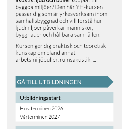
angivna under respektive utbildning på
byggda miljöer? Den här YH-kursen
vår hemsida.
passar dig som är yrkesverksam inom
Alla YH-kurser
och program
är
samhällsbyggnad och vill förstå hur
avgiftsfria och CSN-berättigade. Våra
ljudmiljöer påverkar människor,
kurser är flexibelt upplagda så att du kan
byggnader och hållbara samhällen.
arbeta samtidigt som du studerar.
Kursen ger dig praktisk och teoretisk
kunskap om bland annat
arbetsmiljöbuller, rumsakustik,
...
GÅ TILL UTBILDNINGEN
Utbildningsstart
Höstterminen 2026
Vårterminen 2027