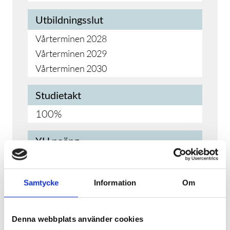
Utbildningsslut
Vårterminen 2028
Vårterminen 2029
Vårterminen 2030
Studietakt
100%
YH poäng
420 YH-poäng (ca. 2.1 år)
Samtycke
Information
Om
Branscher
Teknik & tillverkning
Denna webbplats använder cookies