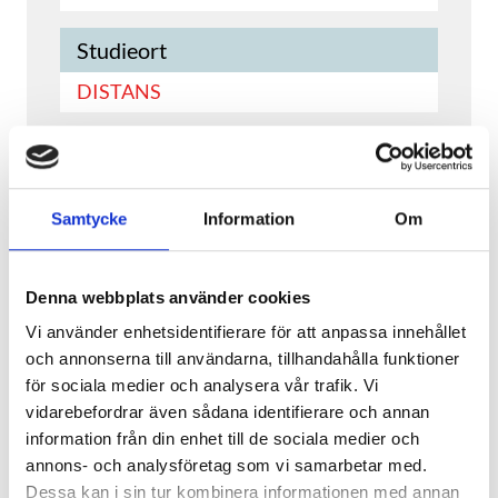
Studieort
DISTANS
KORT YH-KURS
GÅ TILL UTBILDNINGEN
Samtycke
Information
Om
Denna webbplats använder cookies
Vi använder enhetsidentifierare för att anpassa innehållet
och annonserna till användarna, tillhandahålla funktioner
Batterilagring och
för sociala medier och analysera vår trafik. Vi
solenergiteknik för elektriker
vidarebefordrar även sådana identifierare och annan
information från din enhet till de sociala medier och
Nercia Utbildning
annons- och analysföretag som vi samarbetar med.
Kompetensutveckla dig inom ett
Dessa kan i sin tur kombinera informationen med annan