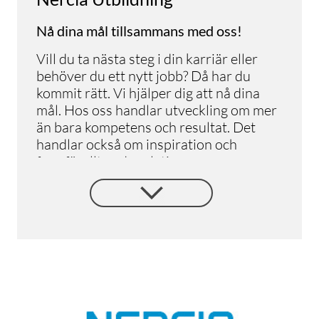
Nå dina mål tillsammans med oss!
Vill du ta nästa steg i din karriär eller
behöver du ett nytt jobb? Då har du
kommit rätt. Vi hjälper dig att nå dina
mål. Hos oss handlar utveckling om mer
än bara kompetens och resultat. Det
handlar också om inspiration och
framförallt goda relationer.
Våra utbildningar är utformade för att
möta det behov av arbetskraft och
kunskap som arbetsmarknaden
efterfrågar. Våra YH-utbildningar är
avgiftsfria. Har du frågor eller fundering
kring någon av våra utbildningar –
kontakta oss!