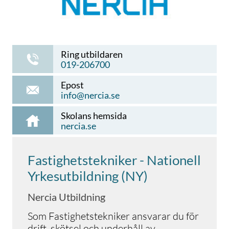
Ring utbildaren
019-206700
Epost
info@nercia.se
Skolans hemsida
nercia.se
Fastighetstekniker - Nationell
Yrkesutbildning (NY)
Nercia Utbildning
Som Fastighetstekniker ansvarar du för
drift, skötsel och underhåll av