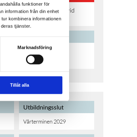
andahålla funktioner för
Kontakta skolan vid
n information från din enhet
intresse
 tur kombinera informationen
deras tjänster.
Studieort
Marknadsföring
lt
Umeå kommun
Tillåt alla
Utbildningsslut
Vårterminen 2029