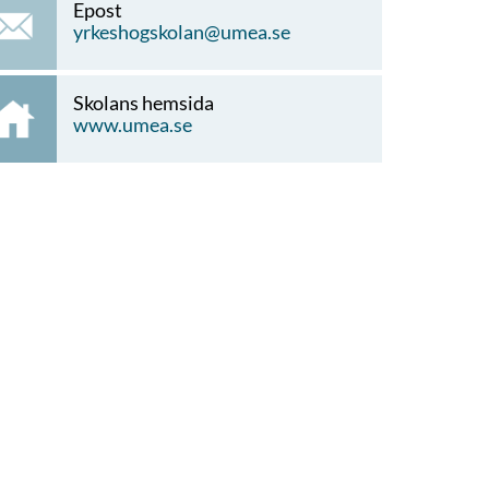
Epost
yrkeshogskolan@umea.se
Skolans hemsida
www.umea.se