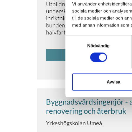
Utbildningen leder till yrkesroller
Vi använder enhetsidentifierar
undersköterska, boendestödjare e
sociala medier och analysera 
inriktning och fördjupning inom ps
till de sociala medier och a
bunden med träffar i Umeå och st
med annan information som du 
halvfart (50 procent) för att utbil
Samtyckesval
Nödvändig
GÅ TILL UTBILD
Avvisa
Byggnadsvårdsingenjör - 
renovering och återbruk
Yrkeshögskolan Umeå