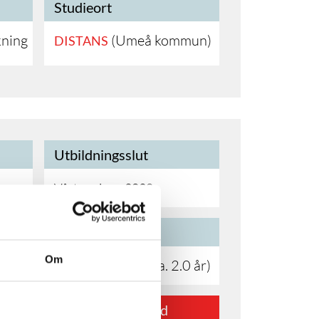
Studieort
kning
(Umeå kommun)
DISTANS
Utbildningsslut
Vårterminen 2028
YH poäng
Om
200 YH-poäng (ca. 2.0 år)
Ansökan är stängd