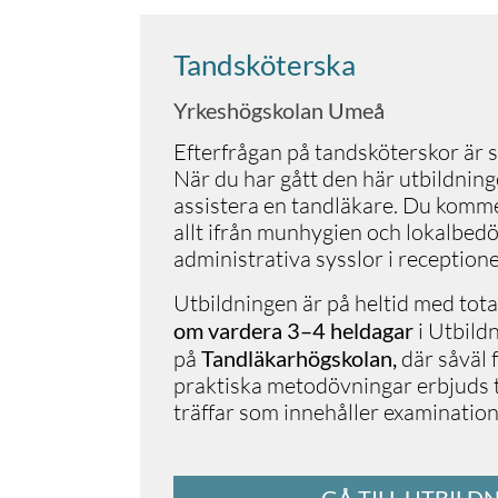
Tandsköterska
Yrkeshögskolan Umeå
Efterfrågan på tandsköterskor är 
När du har gått den här utbildnin
assistera en tandläkare. Du komm
allt ifrån munhygien och lokalbedöv
administrativa sysslor i reception
Utbildningen är på heltid med tota
om vardera 3–4 heldagar
i Utbild
på
Tandläkarhögskolan,
där såväl 
praktiska metodövningar erbjuds ti
träffar som innehåller examinations
GÅ TILL UTBILD