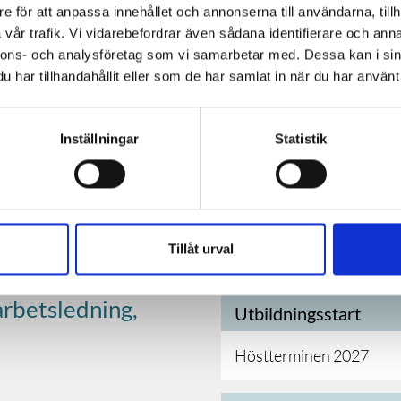
 som specialiserad
e för att anpassa innehållet och annonserna till användarna, tillh
ller skötare med
vår trafik. Vi vidarebefordrar även sådana identifierare och anna
ykiatri. Studieformen är
nnons- och analysföretag som vi samarbetar med. Dessa kan i sin
udietakten motsvarar
har tillhandahållit eller som de har samlat in när du har använt 
dningen ska gå att
...
Branscher
Inställningar
Statistik
Sjukvård & socia
NINGEN
arbete
Tillåt urval
arbetsledning,
Utbildningsstart
Höstterminen 2027