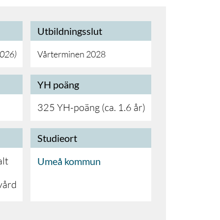
Utbildningsslut
2026
)
Vårterminen 2028
YH poäng
325 YH-poäng (ca. 1.6 år)
Studieort
lt
Umeå kommun
vård