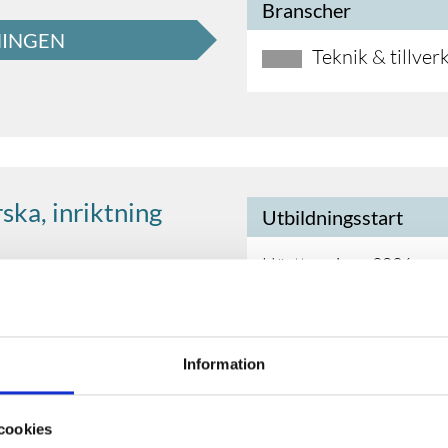
Branscher
NINGEN
Teknik & tillver
ska, inriktning
Utbildningsstart
Höstterminen 2026
om psykiatri och öka dina
Studietakt
uppgifter samt möjliggöra
Information
 söka till vår utbildning
50%
het inom vård- och
cookies