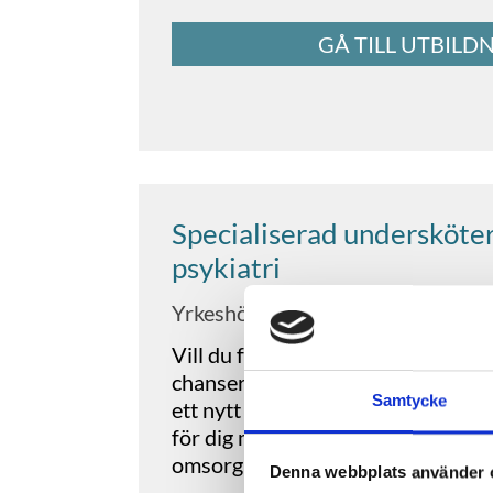
GÅ TILL UTBILD
Specialiserad undersköter
psykiatri
Yrkeshögskolan Umeå
Vill du fördjupa dina kunskaper in
chanser till nya spännande arbets
Samtycke
ett nytt steg i karriären? Då ska du
för dig med relevant yrkeserfaren
omsorg!
Denna webbplats använder 