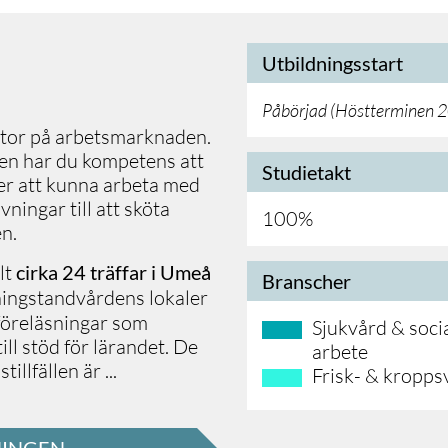
Utbildningsstart
Påbörjad (
Höstterminen 
stor på arbetsmarknaden.
gen har du kompetens att
Studietakt
er att kunna arbeta med
ningar till att sköta
100%
en.
lt
cirka 24 träffar i Umeå
Branscher
ningstandvårdens lokaler
föreläsningar som
Sjukvård & socia
ll stöd för lärandet. De
arbete
tillfällen är
...
Frisk- & kropps
NINGEN