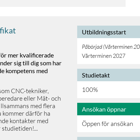
fikat
Utbildningsstart
Påbörjad (
Vårterminen 2
för mer kvalificerade
Vårterminen 2027
er sig till dig som har
de kompetens med
Studietakt
100%
r som CNC-tekniker,
eredare eller Mät- och
tillsammans med flera
Ansökan öppnar
du kommer därför ha
nde kontakter med
Öppen för ansökan
 studietiden
!
...