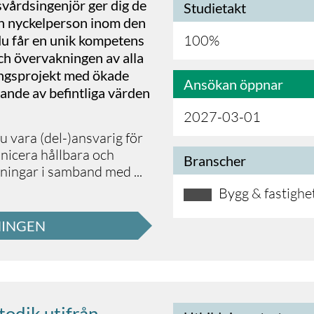
svårdsingenjör ger dig de
Studietakt
en nyckelperson inom den
du får en unik kompetens
100%
och övervakningen av alla
ngsprojekt med ökade
Ansökan öppnar
ande av befintliga värden
2027-03-01
 vara (del-)ansvarig för
nicera hållbara och
Branscher
ösningar i samband med
...
Bygg & fastighe
NINGEN
todik utifrån