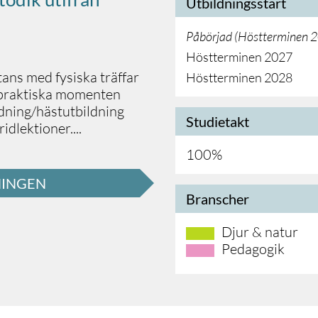
Utbildningsstart
Påbörjad (
Höstterminen 
Höstterminen 2027
tans med fysiska träffar
Höstterminen 2028
 praktiska momenten
idning/hästutbildning
Studietakt
ridlektioner
.
...
100%
NINGEN
Branscher
Djur & natur
Pedagogik