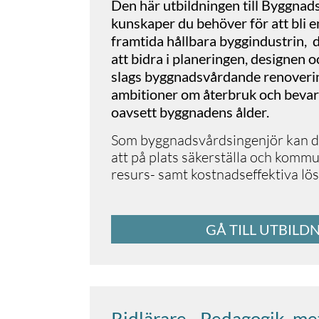
Den här utbildningen till Byggnad
kunskaper du behöver för att bli 
framtida hållbara byggindustrin, 
att bidra i planeringen, designen 
slags byggnadsvårdande renoveri
ambitioner om återbruk och bevar
oavsett byggnadens ålder.
Som byggnadsvårdsingenjör kan du
att på plats säkerställa och kommu
resurs- samt kostnadseffektiva l
GÅ TILL UTBILD
Ridlärare - Pedagogik, me