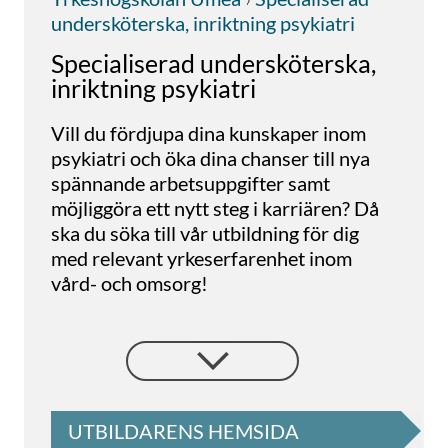
undersköterska, inriktning psykiatri
Specialiserad undersköterska,
inriktning psykiatri
Vill du fördjupa dina kunskaper inom
psykiatri och öka dina chanser till nya
spännande arbetsuppgifter samt
möjliggöra ett nytt steg i karriären? Då
ska du söka till vår utbildning för dig
med relevant yrkeserfarenhet inom
vård- och omsorg!
Utbildningen leder till yrkesroller som
specialiserad undersköterska,
boendestödjare eller skötare med
inriktning och fördjupning inom
psykiatri. Studieformen är bunden med
UTBILDARENS HEMSIDA
träffar i Umeå och studietakten