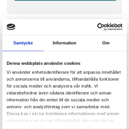
motsvarar halvfart (50 procent) för att
utbildningen ska gå att kombinera med
fortsatt arbete till viss del.
Yrkeshögskolan Umeå
Studieveckorna på skolan varvas med
distans- och hemstudieveckor, förutom
Samtycke
Information
Om
under LIA-perioderna, för att möjliggöra
Yrkeshögskolepoäng
för tillresande med lite längre avstånd
200
YHP
200
(ca.
2.0
år)
att delta. Den skolförlagda tiden består
Denna webbplats använder cookies
av föreläsningar, seminarier,
Studieort
redovisningar, handledda grupp- och
Vi använder enhetsidentifierare för att anpassa innehållet
Umeå
metodövningar samt studiebesök mm,
och annonserna till användarna, tillhandahålla funktioner
Studietakt
medan resterande studietid består av
för sociala medier och analysera vår trafik. Vi
50
50
%
självstudier och grupparbeten
vidarebefordrar även sådana identifierare och annan
understött av distansundervisning och
information från din enhet till de sociala medier och
Branscher
en lärplattform där allt samlas.
annons- och analysföretag som vi samarbetar med.
Sjukvård & socialt arbete
Dessa kan i sin tur kombinera informationen med annan
YH Flex
Utbildningsstart
information som du har tillhandahållit eller som de har
Den här utbildningen har även ett antal
Höstterminen 2026
samlat in när du har använt deras tjänster.