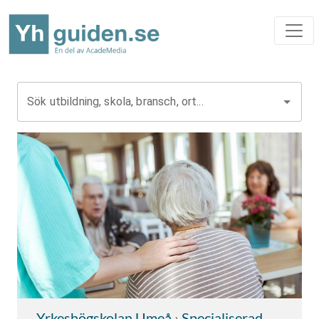
Sök utbildning, skola, bransch, ort...
Yrkeshögskolan Umeå
›
Specialiserad