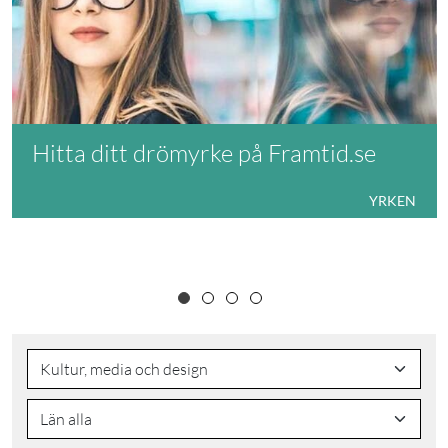
Hitta ditt drömyrke på Framtid.se
YRKEN