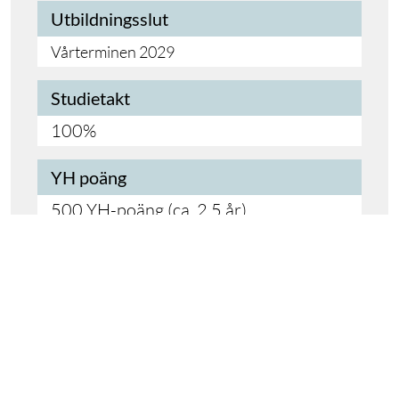
Utbildningsslut
Vårterminen 2029
Studietakt
100%
YH poäng
500 YH-poäng (ca. 2.5 år)
Ansökan öppnar
Sen ansökan
Branscher
Kultur, media, design
Data & IT