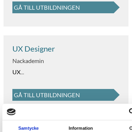
GÅ TILL UTBILDNINGEN
UX Designer
Nackademin
UX
...
GÅ TILL UTBILDNINGEN
Utbildningsstart
Påbörjad (
Höstterminen 2026
)
Samtycke
Information
Höstterminen 2027