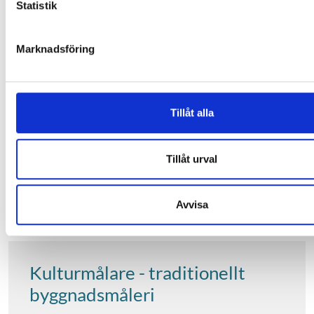
Statistik
Kultur, media, design
Teknik & tillverkning
Marknadsföring
Studieort
Solna kommun
Tillåt alla
RESTPLATS FINNS
Tillåt urval
GÅ TILL UTBILDNINGEN
Avvisa
Kulturmålare - traditionellt
byggnadsmåleri