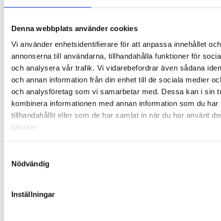
Höstterminen 2028
Denna webbplats använder cookies
Utbildningsslut
Vi använder enhetsidentifierare för att anpassa innehållet oc
Vårterminen 2028
annonserna till användarna, tillhandahålla funktioner för soci
och analysera vår trafik. Vi vidarebefordrar även sådana ident
Vårterminen 2029
och annan information från din enhet till de sociala medier o
Vårterminen 2030
och analysföretag som vi samarbetar med. Dessa kan i sin t
kombinera informationen med annan information som du har
Studietakt
tillhandahållit eller som de har samlat in när du har använt d
100%
tjänster.
YH poäng
Samtyckesval
Nödvändig
400 YH-poäng (ca. 2.0 år)
Inställningar
Branscher
Data & IT