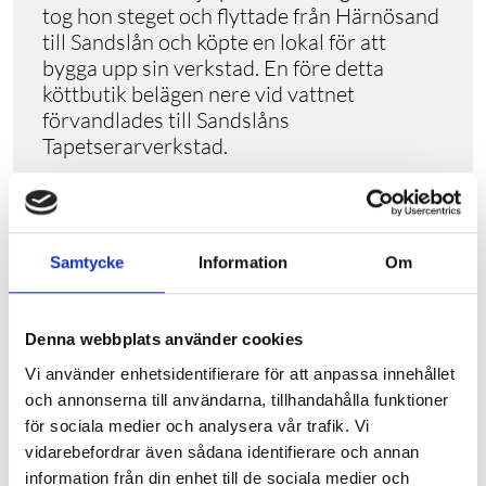
tog hon steget och flyttade från Härnösand
till Sandslån och köpte en lokal för att
bygga upp sin verkstad. En före detta
köttbutik belägen nere vid vattnet
förvandlades till Sandslåns
Tapetserarverkstad.
Kina arbetar nu med allt från att klä om
möbler, renovera båtkapell till att sälja
presentartiklar, möbeltyger och
lädervårdsprodukter. Sedan uppstarten har
Samtycke
Information
Om
hon fått in mängder av arbeten och inte
haft några bekymmer att fylla upp
Denna webbplats använder cookies
kalendern med arbete.
Vi använder enhetsidentifierare för att anpassa innehållet
Äntligen är hon på rätt plats i livet.
och annonserna till användarna, tillhandahålla funktioner
för sociala medier och analysera vår trafik. Vi
vidarebefordrar även sådana identifierare och annan
information från din enhet till de sociala medier och