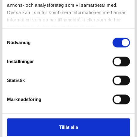
annons- och analysföretag som vi samarbetar med.
Dessa kan i sin tur kombinera informationen med annan
information som du har tillhandahållit eller som de har
samlat in när du har använt deras tjänster.
Samtyckesval
Nödvändig
Ring utbildaren
Inställningar
0612-80 117
Epost
Statistik
marie.eriksson@kramfors.se
Specialistundersköterska inom psykiatri och ber
o
...
Marknadsföring
Specialistundersköterska inom vård och omsorg
...
Mätningstekniker
Tillåt alla