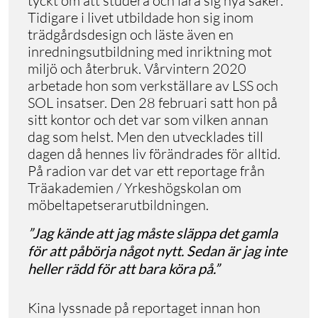
tyckt om att studera och lära sig nya saker.
Tidigare i livet utbildade hon sig inom
trädgårdsdesign och läste även en
inredningsutbildning med inriktning mot
miljö och återbruk. Vårvintern 2020
arbetade hon som verkställare av LSS och
SOL insatser. Den 28 februari satt hon på
sitt kontor och det var som vilken annan
dag som helst. Men den utvecklades till
dagen då hennes liv förändrades för alltid.
På radion var det var ett reportage från
Träakademien / Yrkeshögskolan om
möbeltapetserarutbildningen.
”Jag kände att jag måste släppa det gamla
för att påbörja något nytt. Sedan är jag inte
heller rädd för att bara köra på.”
Kina lyssnade på reportaget innan hon