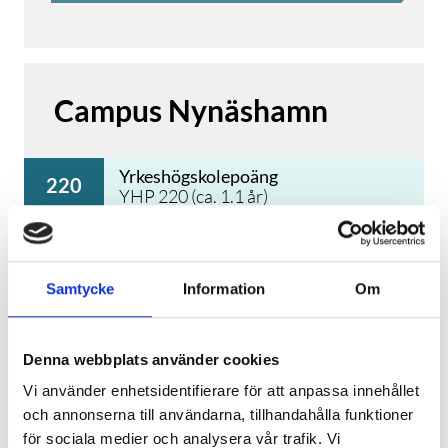
navigationsutrustning. Du behöver vara
en problemlösare och kunna ta mycket
eget ansvar. Du kommer att arbeta med
både el och mekanik, med hänsyn till
säkerhet och miljö.
Campus Nynäshamn
Heltidsutbildning på plats. Utbildningen
kommer huvudsakligen äga rum i
Yrkeshögskolepoäng
220
undervisningslokaler i Nynäshamn, till
YHP
220
(ca.
1.1
år)
det kommer studiebesök och eventuellt
Studieort
några dagars självstudier. I utbildningen
Nynäshamn
ingår cirka 14 veckors
arbetsplatsförlagd LIA fördelat på två
Samtycke
Information
Om
Studietakt
100
perioder.
100
%
För mer information, se gärna vår
Branscher
Denna webbplats använder cookies
Teknik & tillverkning
hemsida >>
Vi använder enhetsidentifierare för att anpassa innehållet
Utbildningsstart
och annonserna till användarna, tillhandahålla funktioner
Kontakt
Höstterminen 2026
för sociala medier och analysera vår trafik. Vi
Malin Tärnqvist Lidström