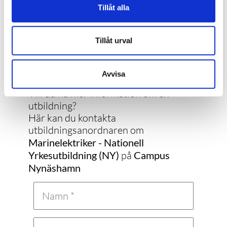
Tillåt alla
Tillåt urval
Kontakta Campus Nynäshamn
Avvisa
Vill du ha mer information om en
utbildning?
Här kan du kontakta
utbildningsanordnaren om
Marinelektriker - Nationell
Yrkesutbildning (NY)
på
Campus
Nynäshamn