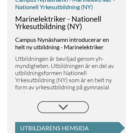
Nationell Yrkesutbildning (NY)
Marinelektriker - Nationell
Yrkesutbildning (NY)
Campus Nynäshamn introducerar en
helt ny utbildning - Marinelektriker
Utbildningen är beviljad genom yh-
myndigheten. Utbildningen är en del av
utbildningsformen Nationell
Yrkesutbildning (NY) som är en helt ny
form av yrkesutbildning på gymnasial
nivå för vuxna.
Som marinelektriker arbetar du med
felsökning, service av el, styr och regler-
utrustning, generatorer och motorer. Du
arbetar även med installation av
UTBILDARENS HEMSIDA