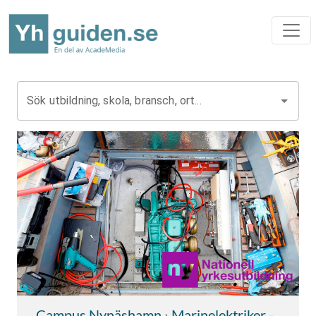
Sök utbildning, skola, bransch, ort...
Campus Nynäshamn
›
Marinelektriker -