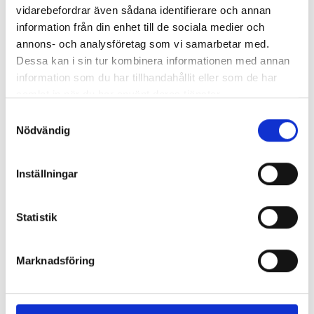
Höstterminen 2027
vidarebefordrar även sådana identifierare och annan
utbildningsledare
information från din enhet till de sociala medier och
Utbildningsslut
annons- och analysföretag som vi samarbetar med.
Höstterminen 2027
Vårterminen 2028
Dessa kan i sin tur kombinera informationen med annan
information som du har tillhandahållit eller som de har
Ansökan öppnar
samlat in när du har använt deras tjänster.
Öppen för ansökan
Samtyckesval
Nödvändig
Ansökan stänger
2026-09-01
Inställningar
Utbildaren på facebook
Statistik
Utbildaren på instagram
Marknadsföring
Utbildaren på linkedin