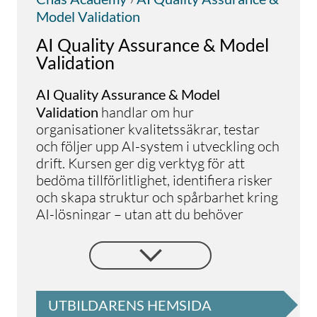
Model Validation
AI Quality Assurance & Model
Validation
AI Quality Assurance & Model
Validation
handlar om hur
organisationer kvalitetssäkrar, testar
och följer upp AI-system i utveckling och
drift. Kursen ger dig verktyg för att
bedöma tillförlitlighet, identifiera risker
och skapa struktur och spårbarhet kring
AI-lösningar – utan att du behöver
bygga eller träna modeller från grunden.
Du får förståelse för skillnaderna mellan
traditionell QA och kvalitetssäkring av
AI-, ML- och generativa system. Kursen
UTBILDARENS HEMSIDA
behandlar modellutvärdering, stabilitet