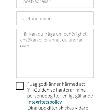
erfarenhet av arbete med CI/CD,
grundläggande pipelines eller
systemutveckling
yrkeskunnig inom IT-system,
infrastruktur, datahantering eller
utveckling
* Jag godkänner härmed att
YHGuiden.se hanterar mina
personuppgifter enligt gällande
Integritetspolicy
Dina uppgifter skickas vidare