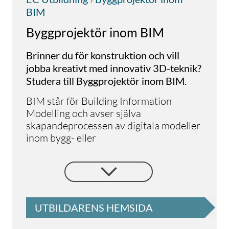
BIM
Byggprojektör inom BIM
Brinner du för konstruktion och vill
jobba kreativt med innovativ 3D-teknik?
Studera till Byggprojektör inom BIM.
BIM står för Building Information
Modelling och avser själva
skapandeprocessen av digitala modeller
inom bygg- eller
anläggningsprojekt. BIM ersätter i allt
högre grad traditionella ritningar och
handlingar och visas som en digital
representation av en byggnad eller
anläggning. Där samlas och organiseras
UTBILDARENS HEMSIDA
all information för en byggnads livscykel
och används för många ändamål och av