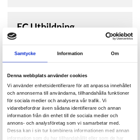
en mängd olika aktörer. Fördelarna med
BIM är många, däribland bättre och mer
ändamålsenliga produkter, effektivare
EC Utbildning
och mer kvalitativa processer, kortare
tid och lägre kostnader. Precis som så
många andra branscher är
Yrkeshögskolepoäng
byggbranschen mitt uppe i en digital
400
YHP
400
(ca.
2.0
år)
Samtycke
Information
Om
revolution, vilket medför att BIM nu
snabbt börjar användas genom hela
Studieort
byggnadens eller anläggningens
Stockholm
Denna webbplats använder cookies
livscykel.
Studietakt
Vi använder enhetsidentifierare för att anpassa innehållet
100
100
%
Utbildningen syftar till att du ska få de
och annonserna till användarna, tillhandahålla funktioner
kunskaper och kompetenser du behöver
för sociala medier och analysera vår trafik. Vi
Branscher
för att kunna arbeta som en BIM
vidarebefordrar även sådana identifierare och annan
Bygg & fastighet
projektör med allt från 3D projektering
Teknik & tillverkning
information från din enhet till de sociala medier och
av markmodeller och tomtplanering, till
Data & IT
annons- och analysföretag som vi samarbetar med.
beräkning av schaktvolymer,
Dessa kan i sin tur kombinera informationen med annan
Utbildningsstart
hållfasthetslära, samt bygg-fastighet och
information som du har tillhandahållit eller som de har