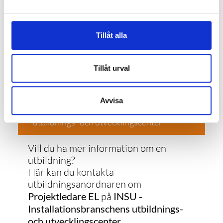
Utbildaren på linkedin
Praktisk ellära
Elkraftteknik
Tillåt alla
Elinstallationer
eller
Tillåt urval
Mät- och reglerteknik
Mät- och styrteknik
Avvisa
Praktisk ellära
Kontakta INSU - Installationsbranschens
Programmerbara styrsystem
utbildnings- och utvecklingscenter
eller
Vill du ha mer information om en
Avhjälpande underhåll 1
utbildning?
Energiteknik 2
Här kan du kontakta
Förnybar energi
utbildningsanordnaren om
Praktisk ellära
Projektledare EL
på
INSU -
Installationsbranschens utbildnings-
Exempel på motsvarande kurser framgår
och utvecklingscenter
i ansökningssystemet.