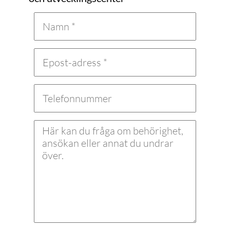
Utöver kurserna ovan krävs minst två
års yrkeserfarenhet inom elteknik
(heltid).
Utbildningen är avgiftsfri och berättigar
till CSN-stöd.