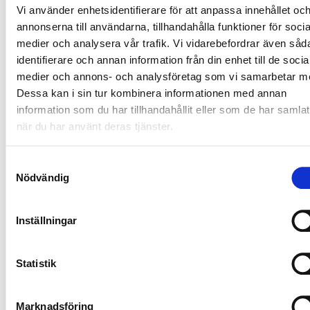
Sjukvård & socialt arbete
Vi använder enhetsidentifierare för att anpassa innehållet oc
under studietiden.
annonserna till användarna, tillhandahålla funktioner för socia
Utbildningsstart
medier och analysera vår trafik. Vi vidarebefordrar även såd
Höstterminen 2026
identifierare och annan information från din enhet till de socia
medier och annons- och analysföretag som vi samarbetar m
Utbildningsslut
Vårterminen 2028
Dessa kan i sin tur kombinera informationen med annan
information som du har tillhandahållit eller som de har samlat
Ansökan är stängd
när du har använt deras tjänster.
Kontakta skolan vid intresse
Samtyckesval
Utbildaren på facebook
Nödvändig
Utbildaren på instagram
Inställningar
Utbildaren på linkedin
Statistik
Marknadsföring