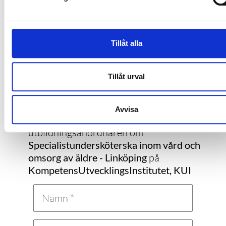
Tillåt alla
Kontakta KompetensUtvecklingsInstitutet,
KUI
Tillåt urval
Vill du ha mer information om en
utbildning?
Avvisa
Här kan du kontakta
utbildningsanordnaren om
Specialistundersköterska inom vård och
omsorg av äldre - Linköping
på
KompetensUtvecklingsInstitutet, KUI