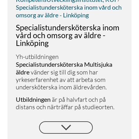
Specialistundersköterska inom vård och
omsorg av äldre - Linköping
Specialistundersköterska inom
vård och omsorg av äldre -
Linköping
Yh-utbildningen
Specialistundersköterska Multisjuka
äldre
vänder sig till dig som har
yrkeserfarenhet av att arbeta som
undersköterska inom äldrevården.
Utbildningen
är på halvfart och på
distans och närträffar på studieorten.
Mellan närträffarna kommer du varje
vecka ha schemalagda onlinelektioner
samt arbeta självständigt med dina
studier via lärplattformen. Eftersom