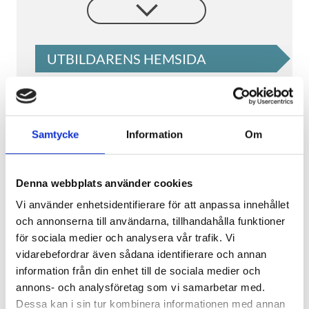
optimera biogasproduktionen i
anläggningar. Du arbetar genom hela
processkedjan – från rötning, förädling
och uppgradering av biogas till
UTBILDARENS HEMSIDA
hantering av biogödsel och
restprodukter.
✓ Studera kostnadsfritt och CSN-
berättigat
Samtycke
Information
Om
Teknikhögskolan
Behörighetskrav
• Gymnasieexamen eller motsvarande
Denna webbplats använder cookies
Yrkeshögskolepoäng
400
• Matematik 2
YHP
400
(ca.
2.0
år)
Vi använder enhetsidentifierare för att anpassa innehållet
och annonserna till användarna, tillhandahålla funktioner
Saknar du formell behörighet?
Så blir du
Studieort
för sociala medier och analysera vår trafik. Vi
behörig till Teknikhögskolan »
Distans
vidarebefordrar även sådana identifierare och annan
information från din enhet till de sociala medier och
Studietakt
100
100
%
annons- och analysföretag som vi samarbetar med.
Dessa kan i sin tur kombinera informationen med annan