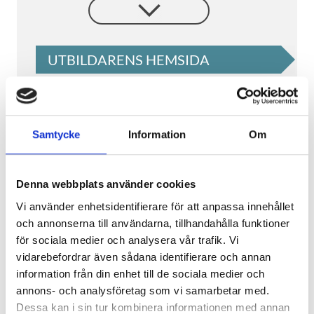
bland annat C++-programmering, AI,
scripting och nätverksprogrammering.
Du får kunskap om de vanligaste
datastrukturerna och algoritmerna som
UTBILDARENS HEMSIDA
används i spelutveckling. Den tillämpade
matematiken du lär dig under det första
året används genom hela utbildningen
och utvecklas successivt.
Samtycke
Information
Om
The Game Assembly,
Unikt för utbildningen är att du som
TGA
studerande bygger en egen spelmotor
Denna webbplats använder cookies
som används i de spel som utvecklas på
skolan. Detta ger dig en djupare
Vi använder enhetsidentifierare för att anpassa innehållet
Yrkeshögskolepoäng
förståelse för hur spel är uppbyggda
och annonserna till användarna, tillhandahålla funktioner
550
YHP
550
(ca.
2.8
år)
tekniskt och hur olika system samverkar
för sociala medier och analysera vår trafik. Vi
i en spelproduktion.
vidarebefordrar även sådana identifierare och annan
Studieort
Malmö
information från din enhet till de sociala medier och
SPELPROJEKT – från första idé till
annons- och analysföretag som vi samarbetar med.
Studietakt
spelbart spel med fokus på samarbete
Dessa kan i sin tur kombinera informationen med annan
100