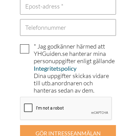
främsta skolor för spelutveckling och
design av The Rookies.
Tack vare våra ledningsgrupper, som
består av representanter från
spelindustrin, kan vi forma
utbildningarna efter vad branschen
* Jag godkänner härmed att
efterfrågar. För dig som studerande
YHGuiden.se hanterar mina
innebär det möjlighet att tidigt knyta
personuppgifter enligt gällande
kontakt med framtida arbetsgivare samt
Integritetspolicy
ta del av gästföreläsningar och
Dina uppgifter skickas vidare
studiebesök.
till utb.anordnaren och
hanteras sedan av dem.
Vägen till spelindustrin går via oss!
GÖR INTRESSEANMÄLAN