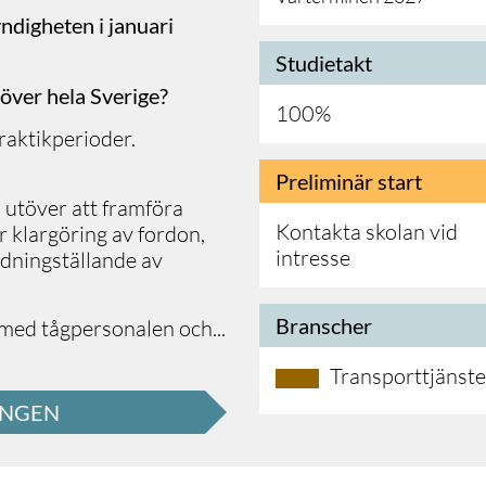
ndigheten i januari
Studietakt
 över hela Sverige?
100%
raktikperioder.
Preliminär start
, utöver att framföra
Kontakta skolan vid
år klargöring av fordon,
intresse
rdningställande av
Branscher
 med tågpersonalen
och
...
Transporttjänste
INGEN