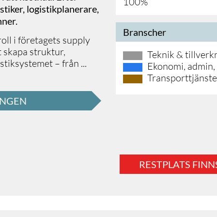
100%
tiker, logistikplanerare,
nner.
Branscher
oll i företagets supply
 skapa struktur,
Teknik & tillverk
gistiksystemet – från
...
Ekonomi, admin, 
Transporttjänste
INGEN
RESTPLATS FINN