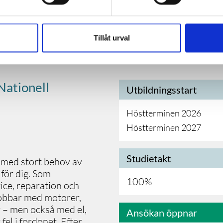
INGEN
Transporttjänste
Tillåt urval
Nationell
Utbildningsstart
Höstterminen 2026
Höstterminen 2027
Studietakt
h med stort behov av
för dig. Som
100%
ce, reparation och
jobbar med motorer,
 – men också med el,
Ansökan öppnar
fel i fordonet. Efter