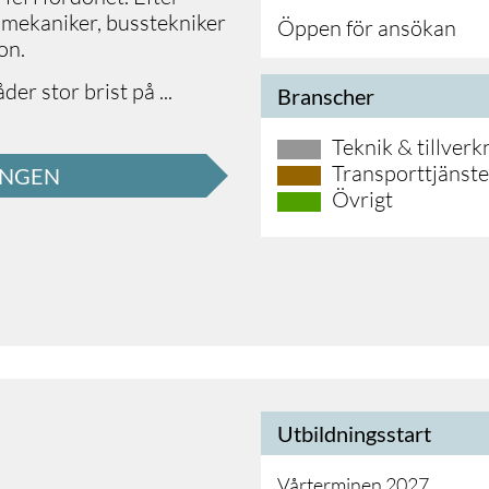
smekaniker, busstekniker
Öppen för ansökan
don.
der stor brist på
...
Branscher
Teknik & tillverk
Transporttjänste
INGEN
Övrigt
Utbildningsstart
Vårterminen 2027