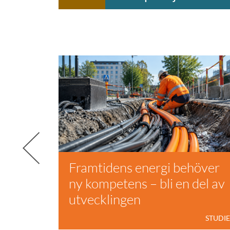
 en
Framtidens energi behöver
r din
ny kompetens – bli en del av
utvecklingen
YRKEN
STUDI