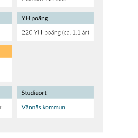
YH poäng
220 YH-poäng (ca. 1.1 år)
Studieort
r
Vännäs kommun