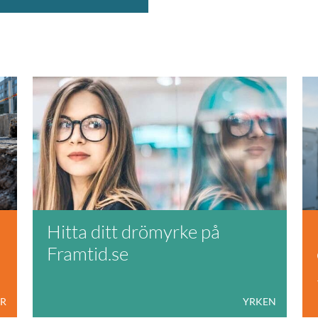
Hitta ditt drömyrke på
Framtid.se
ER
YRKEN