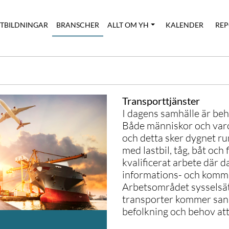
UTBILDNINGAR
BRANSCHER
ALLT OM YH
KALENDER
REP
Transporttjänster
I dagens samhälle är beh
Både människor och varor 
och detta sker dygnet run
med lastbil, tåg, båt och 
kvalificerat arbete där 
informations- och kommu
Arbetsområdet sysselsä
transporter kommer sanno
befolkning och behov att 