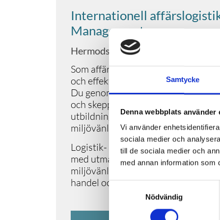
Internationell affärslogisti
Management
Hermods Yrkeshögskola
Som affärslogistiker arbetar du med
och effektivisera logistiken hos för
Samtycke
Du genomför inköp, försäljning, för
och skeppning av varor till och frå
Denna webbplats använder 
utbildning får du kompetens att gör
miljövänligt förhållningssätt.
Vi använder enhetsidentifierar
sociala medier och analysera 
Logistik- och transportbranschen ha
till de sociala medier och a
med utmaningar vad gäller hållbara 
med annan information som du 
miljövänliga och kostnadseffektiva 
handel och produktion gör logistiker t
Samtyckesval
Nödvändig