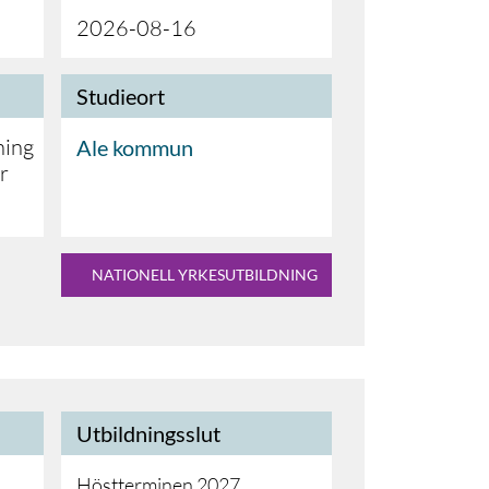
2026-08-16
Studieort
ning
Ale kommun
r
NATIONELL YRKESUTBILDNING
Utbildningsslut
Höstterminen 2027