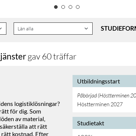
STUDIEFOR
jänster
gav 60 träffar
Utbildningsstart
Påbörjad (
Höstterminen 2
idens logistiklösningar?
Höstterminen 2027
rätt för dig. Som
flöden av material,
Studietakt
äkerställa att rätt
ll rätt kostnad. Efter