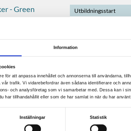
ker - Green
Utbildningsstart
Höstterminen 2026
Höstterminen 2027
 att planera, organisera
Höstterminen 2028
etag och organisationer.
Information
handlingar, transporter
Studietakt
n utlandet. Med denna
cookies
a detta med ett
100%
e för att anpassa innehållet och annonserna till användarna, tillh
vår trafik. Vi vidarebefordrar även sådana identifierare och anna
r blivit allt mer komplex
nnons- och analysföretag som vi samarbetar med. Dessa kan i sin
Ansökan öppnar
logistiklösningar samt
har tillhandahållit eller som de har samlat in när du har använt 
transporter. En ökad e-
Öppen för ansökan
ill en allt viktigare
...
Inställningar
Statistik
Branscher