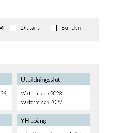
Distans
Bunden
M
Utbildningsslut
026
)
Vårterminen 2028
Vårterminen 2029
YH poäng