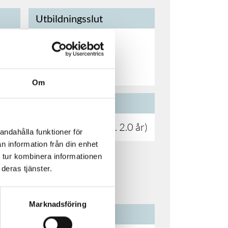
Utbildningsslut
Vårterminen 2028
Vårterminen 2029
Vårterminen 2030
Om
YH poäng
400 YH-poäng (ca. 2.0 år)
andahålla funktioner för
n information från din enhet
 tur kombinera informationen
deras tjänster.
Marknadsföring
Studieort