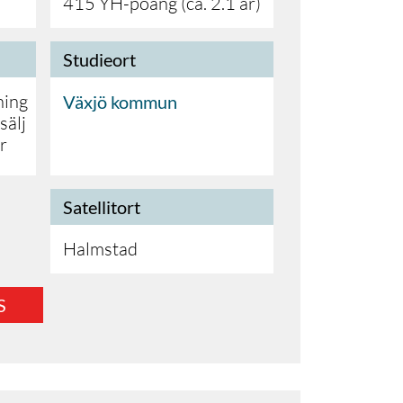
415 YH-poäng (ca. 2.1 år)
Studieort
ning
Växjö kommun
sälj
r
Satellitort
Halmstad
S