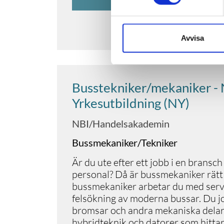
GÅ TILL UTBILDN
Avvisa
Busstekniker/mekaniker - 
Yrkesutbildning (NY)
NBI/Handelsakademin
Bussmekaniker/Tekniker
Är du ute efter ett jobb i en bransc
personal? Då är bussmekaniker rätt 
bussmekaniker arbetar du med servi
felsökning av moderna bussar. Du 
bromsar och andra mekaniska delar
hybridteknik och datorer som hittar 