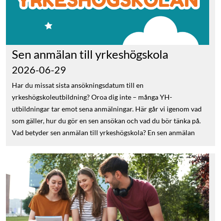
Sen anmälan till yrkeshögskola
2026-06-29
Har du missat sista ansökningsdatum till en
yrkeshögskoleutbildning? Oroa dig inte – många YH-
utbildningar tar emot sena anmälningar. Här går vi igenom vad
som gäller, hur du gör en sen ansökan och vad du bör tänka på.
Vad betyder sen anmälan till yrkeshögskola? En sen anmälan
innebär att du söker till en YH-utbildning efter att den ordinarie
ansökningsperioden har stängt. Det är upp till varje
utbildningsanordnare att avgöra om sena ansökningar
accepteras, och i så fall hur länge. När kan man göra en sen
anmälan? De flesta yrkeshögskolor har sista ansökningsdag på
våren (oftast i april eller maj), men om det finns lediga platser
kvar kan utbildningen öppna upp för sena ansökningar. Det kan