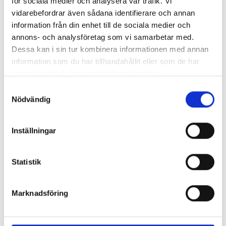
för sociala medier och analysera vår trafik. Vi
Epost
vidarebefordrar även sådana identifierare och annan
yrkesutbildning@asbro.se
information från din enhet till de sociala medier och
Anläggningsmontör Storkraftnät
annons- och analysföretag som vi samarbetar med.
Dessa kan i sin tur kombinera informationen med annan
Servicetekniker Elkraft
information som du har tillhandahållit eller som de har
samlat in när du har använt deras tjänster.
Projektledare Elkraft distans
Samtyckesval
Nödvändig
Distributionselektriker - Nationell Yrkesutbildning
...
Inställningar
Fler reportage
Statistik
Marknadsföring