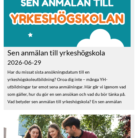
Sen anmälan till yrkeshögskola
2026-06-29
Har du missat sista ansökningsdatum till en
yrkeshögskoleutbildning? Oroa dig inte – många YH-
utbildningar tar emot sena anmälningar. Här går vi igenom vad
som gäller, hur du gör en sen ansökan och vad du bör tänka på.
Vad betyder sen anmälan till yrkeshögskola? En sen anmälan
innebär att du söker till en YH-utbildning efter att den ordinarie
ansökningsperioden har stängt. Det är upp till varje
utbildningsanordnare att avgöra om sena ansökningar
accepteras, och i så fall hur länge. När kan man göra en sen