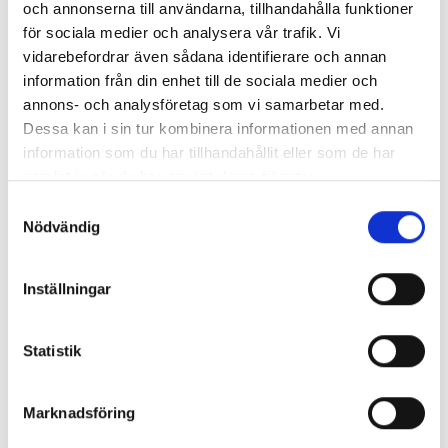
Ring utbildaren
och annonserna till användarna, tillhandahålla funktioner
0582-838 00
för sociala medier och analysera vår trafik. Vi
vidarebefordrar även sådana identifierare och annan
Epost
information från din enhet till de sociala medier och
yrkesutbildning@asbro.se
annons- och analysföretag som vi samarbetar med.
Dessa kan i sin tur kombinera informationen med annan
Anläggningsmontör Storkraftnät
information som du har tillhandahållit eller som de har
Servicetekniker Elkraft
samlat in när du har använt deras tjänster.
Samtyckesval
Projektledare Elkraft distans
Nödvändig
Distributionselektriker - Nationell Yrkesutbildning
...
Inställningar
Fler reportage
Statistik
Marknadsföring