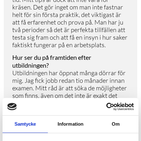
kräsen. Det gör inget om man inte fastnar
helt för sin första praktik, det viktigast är
att få erfarenhet och prova på. Man har ju
två perioder så det är perfekta tillfällen att
testa sig fram och att få en insyn i hur saker
faktiskt fungerar på en arbetsplats.
Hur ser du på framtiden efter
utbildningen?
Utbildningen har öppnat många dörrar för
mig. Jag fick jobb redan tio månader innan
examen. Mitt råd är att söka de möjligheter
som finns, även om det inte är exakt det
man tänkt sig från början och därefter
nischa sig vidare.
Hur höll du motivationen uppe under
Samtycke
Information
Om
utbildningen?
Utbildningen är en blandning mellan att