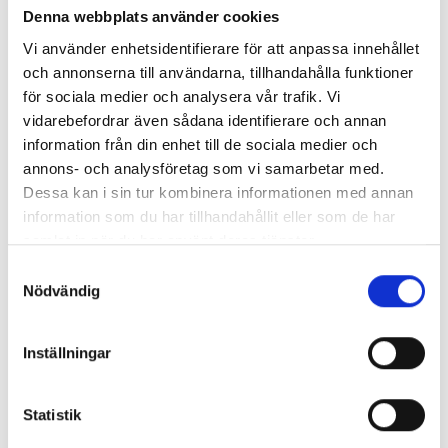
vara på plats och självstudier. Det
Denna webbplats använder cookies
viktigaste för mig var att ha struktur. Jag
Vi använder enhetsidentifierare för att anpassa innehållet
gick upp tidigt, satte mig framför datorn,
och annonserna till användarna, tillhandahålla funktioner
skapade checklistor och prioriterade
för sociala medier och analysera vår trafik. Vi
dagens uppgifter även de dagar vi
vidarebefordrar även sådana identifierare och annan
studerade hemifrån. Att planera dagen och
information från din enhet till de sociala medier och
hålla sig till en plan gjorde att jag inte
annons- och analysföretag som vi samarbetar med.
halkade efter.
Dessa kan i sin tur kombinera informationen med annan
information som du har tillhandahållit eller som de har
Vad tyckte du om upplägget på
samlat in när du har använt deras tjänster.
undervisningen?
Vi hade en bra blandning av grupparbeten
Samtyckesval
Nödvändig
och individuella uppgifter. Även på distans
var undervisningen interaktiv, vi använde
breakout rooms och arbetade mycket
Inställningar
tillsammans. Det var en bra mix av
undervisning på plats och digitalt, och
många case att lösa både individuellt och i
Statistik
grupp. Case-uppgifterna var väldigt bra då