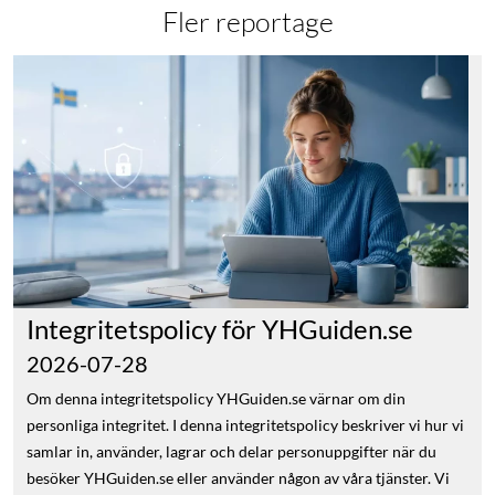
Fler reportage
Integritetspolicy för YHGuiden.se
2026-07-28
Om denna integritetspolicy YHGuiden.se värnar om din personliga integritet. I denna integritetspolicy beskriver vi hur vi samlar in, använder, lagrar och delar personuppgifter när du besöker YHGuiden.se eller använder någon av våra tjänster. Vi behandlar bland annat personuppgifter för att: hjälpa dig att hitta yrkeshögskoleutbildningar och utbildningsanordnare hantera intresseanmälningar och andra förfrågningar förmedla kontakt mellan dig och relevanta utbildningsanordnare skicka information som du har efterfrågat administrera personliga funktioner, quiz och tester analysera och förbättra YHGuiden.se mäta och anpassa marknadsföring, förutsatt att du har samtyckt till detta Personuppgiftsansvarig Personuppgiftsansvarig för behandlingen av dina personuppgifter är: Framtidsutveckling Norden AB Organisationsnummer: 556873-3470 Östra Larmgatan 13 411 07 Göteborg E-post: info@framtidsutveckling.se Framtidsutveckling Norden AB benämns i denna policy som YHGuiden.se, Framtidsutveckling, vi eller oss. Vad omfattar policyn? Policyn gäller för personuppgifter som samlas in och behandlas genom YHGuiden.se samt de formulär, utskick, tester och tekniska system som är kopplade till webbplatsen. YHGuiden.se innehåller länkar till yrkeshögskolor, utbildningsanordnare, myndigheter och andra externa webbplatser. Vi ansvarar inte för hur dessa externa aktörer behandlar personuppgifter efter att du har lämnat YHGuiden.se eller lämnat uppgifter direkt till dem. När vi förmedlar en intresseanmälan till en utbildningsanordnare kan utbildningsanordnaren bli självständigt personuppgiftsansvarig för sin fortsatta behandling av uppgifterna. Du bör därför även läsa den aktuella utbildningsanordnarens integritetspolicy. Förklaring av centrala begrepp Personuppgifter Personuppgifter är all information som direkt eller indirekt kan kopplas till en levande fysisk person. Det kan exempelvis vara: namn e-postadress telefonnummer adress och ort IP-adress utbildningsintressen uppgifter i en intresseanmälan val och användarbeteende meddelanden tekniska identifierare Behandling av personuppgifter Behandling är all hantering av personuppgifter, exempelvis insamling, registrering, lagring, användning, överföring, sammanställning, ändring och radering. Personuppgiftsansvarig Personuppgiftsansvarig är den organisation som bestämmer varför och hur personuppgifter ska behandlas. Personuppgiftsbiträde Ett personuppgiftsbiträde är en leverantör som behandlar personuppgifter för vår räkning och enligt våra instruktioner. Vilka personuppgifter samlar vi in? Vilka uppgifter vi behandlar beror på hur du använder YHGuiden.se. Uppgifter i intresseanmälningar När du skickar in en intresseanmälan eller förfrågan kan vi samla in: förnamn och efternamn e-postadress telefonnummer vilken utbildning eller utbildningsanordnare du är intresserad av önskad studieort, studieform eller studiestart tidpunkt för intresseanmälan uppgifter som du själv lämnar i ett fritextfält IP-adress Du bör inte lämna känsliga personuppgifter, exempelvis uppgifter om hälsa, etniskt ursprung, religion, politiska åsikter eller sexuell läggning, i våra fritextfält. Uppgifter om företagskontakter Om du representerar en yrkeshögskola, utbildningsanordnare, leverantör eller annan samarbetspartner kan vi behandla: namn befattning företags- eller organisationsnamn organisationsnummer e-postadress telefonnummer information om utbildningar affärsrelaterad kommunikation och anteckningar Uppgifter som samlas in automatiskt När du besöker YHGuiden.se kan vi, beroende på dina cookieinställningar, samla in: IP-adress typ av webbläsare operativsystem typ av dator, mobiltelefon eller annan enhet cookieidentifierare och liknande tekniska identifierare besökta sidor klick och interaktioner på webbplatsen datum och tid för besöket hänvisande webbplats, sökmotor eller annons ungefärlig geografisk information händelser som exempelvis en genomförd intresseanmälan Även tekniska identifierare och information om användarbeteende kan utgöra personuppgifter enligt dataskyddslagstiftningen. Varför behandlar vi personuppgifter? För att hantera intresseanmälningar När du skickar in en intresseanmälan behandlar vi uppgifterna för att: registrera din förfrågan förmedla den till den utbildningsanordnare som du har valt ge dig information om den aktuella utbildningen kontakta dig med anledning av ditt intresse följa upp att förfrågan har tagits emot föreslå andra utbildningar som kan vara relevanta för dig Den rättsliga grunden är normalt ditt samtycke. I vissa fall kan behandlingen även vara nödvändig för att vidta åtgärder på din begäran innan ett eventuellt avtal ingås. När en utbildningsanordnare har tagit emot din intresseanmälan kan utbildningsanordnaren bli självständigt personuppgiftsansvarig för den fortsatta kontakten med dig. För att visa relevanta utbildningar Vi kan använda uppgifter om ditt utbildningsintresse för att presentera utbildningar, utbildningsanordnare och annat innehåll som kan vara relevant för dig. Behandlingen grundas på ditt samtycke eller på vårt berättigade intresse av att erbjuda och förbättra våra tjänster. För e-post och sms Vi kan använda din e-postadress eller ditt telefonnummer för att skicka: bekräftelser på intresseanmälningar information som du har efterfrågat praktisk information om en utbildning meddelanden från en relevant utbildningsanordnare annan kommunikation som hör samman med din förfrågan Den rättsliga grunden är normalt ditt samtycke eller att kommunikationen är nödvändig för att hantera din förfrågan. För nyhetsbrev och andra utskick Om du har anmält dig till nyhetsbrev eller godkänt att vi kontaktar dig kan vi skicka information om: yrkeshögskoleutbildningar utbildningsanordnare ansökningsperioder sena anmälningar studiestarter artiklar, guider och vägledning annat relevant innehåll från YHGuiden.se Vi kan registrera om ett utskick har öppnats och vilka länkar som har klickats på för att mäta och förbättra utskicken. Behandlingen grundas normalt på ditt samtycke. Du kan när som helst avregistrera dig genom länken i utskicket eller genom att kontakta oss. För kundservice och kommunikation Om du kontaktar oss behandlar vi dina uppgifter för att: besvara din fråga ge support hantera synpunkter eller klagomål dokumentera kommunikationen följa upp ditt ärende Behandlingen grundas normalt på vårt berättigade intresse av att ge service och administrera inkommande ärenden. För analys och utveckling Vi kan behandla information om hur YHGuiden.se används för att: förstå hur besökare använder webbplatsen mäta trafik och användarbeteenden identifiera tekniska problem förbättra innehåll och funktioner utvärdera marknadsföring och kampanjer utveckla nya tjänster När analysen bygger på cookies eller liknande teknik som inte är nödvändig för webbplatsens funktion sker behandlingen med stöd av ditt samtycke. För digital marknadsföring Om du har samtyckt till marknadsföringscookies kan information om ditt besök användas för att: mäta resultatet av annonser analysera vilka annonser som leder till besök eller intresseanmälningar skapa målgrupper visa mer relevant annonsering begränsa hur ofta samma annons visas Information kan då delas med annonsplattformar som Meta, TikTok, LinkedIn, Google och YouTube. Du kan när som helst ändra eller återkalla ditt samtycke genom webbplatsens cookieinställningar. I vilka system behandlas personuppgifterna? Personuppgifter som samlas in genom YHGuiden.se kan behandlas i följande system och tjänster. YHGuiden.se och CakePHP YHGuiden.se använder en teknisk plattform som bygger på CakePHP. Plattformen fungerar som ett kombinerat publicerings-, administrations- och kundhanteringssystem och används bland annat för att hantera: utbildningar utbildningsanordnare innehåll på webbplatsen intresseanmälningar kontaktuppgifter företagsuppgifter tekniska funktioner Personuppgifter kan lagras i systemet när det behövs för att hantera en intresseanmälan eller tillhandahålla en funktion. MySQL-databas Personuppgifter från YHGuiden.se kan lagras i en bakomliggande MySQL-databas. Databasen kan bland annat innehålla: namn och kontaktuppgifter intresseanmälningar fritextmeddelanden IP-adresser utbildningsintressen kund- och företagsuppgifter tekniska uppgifter som behövs för webbplatsens funktion Server- och hostingmiljö YHGuididen.se och tillhörande databaser lagras eller kan lagras i servermiljöer som tillhandahålls av externa leverantörer. Enligt vår registerförteckning används bland annat: Methodmedia Publishing Sweden AB GleSYS Methodmedias servermiljö finns inom EU i Helsingfors, Finland. GleSYS servermiljö finns i Sverige. Leverantörerna kan få begränsad åtkomst till systemen när det krävs för drift, underhåll, säkerhet eller teknisk support. Spiro Kommunikation AB Spiro Kommunikation AB används för teknisk utveckling och underhåll av YHGuiden.se och tillhörande databaser. Behöriga utvecklare kan få tillgång till personuppgifter när det är nödvändigt för att: åtgärda tekniska fel utveckla funktioner underhålla webbplatsen och databasen hantera säkerhetsproblem ge teknisk support Åtkomsten ska begränsas till vad som behövs för det aktuella uppdraget. Kerio Connect Kerio Connect används som e-postsystem. Personuppgifter kan därför förekomma i: inkommande och utgående e-post meddelanden om intresseanmälningar kundserviceärenden e-postbilagor kontaktuppgifter kommunikation med utbildningsanordnare E-postservern hanteras i en servermiljö inom EU. SendGrid SendGrid används för att skicka automatiserade e-postmeddelanden från YHGuiden.se. Det kan exempelvis vara: bekräftelser på intresseanmälningar meddelanden till utbildningsanordnare systemmeddelanden annan kommunikation som hör samman med webbplatsens tjänster SendGrid kan behandla